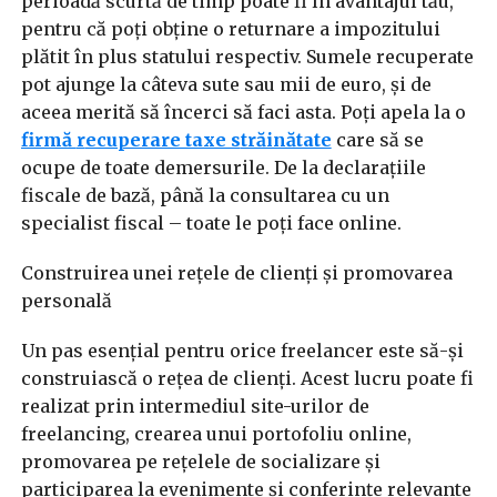
perioadă scurtă de timp poate fi în avantajul tău,
pentru că poți obține o returnare a impozitului
plătit în plus statului respectiv. Sumele recuperate
pot ajunge la câteva sute sau mii de euro, și de
aceea merită să încerci să faci asta. Poți apela la o
firmă
r
ecuperare taxe s
trăinătate
care să se
ocupe de toate demersurile. De la declarațiile
fiscale de bază, până la consultarea cu un
specialist fiscal – toate le poți face online.
Construirea unei rețele de clienți și promovarea
personală
Un pas esențial pentru orice freelancer este să-și
construiască o rețea de clienți. Acest lucru poate fi
realizat prin intermediul site-urilor de
freelancing, crearea unui portofoliu online,
promovarea pe rețelele de socializare și
participarea la evenimente și conferințe relevante