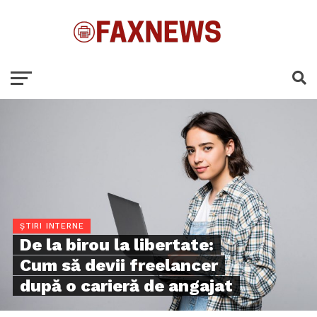
ȘTIRI INTERNE
De la birou la libertate:
Cum să devii freelancer
după o carieră de angajat