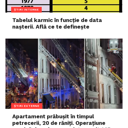
ȘTIRI INTERNE
Tabelul karmic în funcție de data
nașterii. Află ce te definește
ȘTIRI EXTERNE
Apartament prăbușit în timpul
petrecerii, 20 de răniți. Operațiune