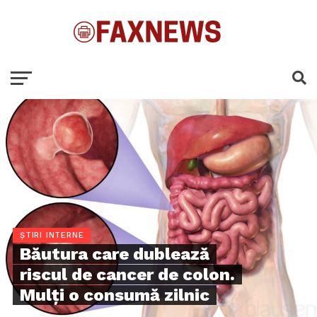
ȘTIRI INTERNE
Băutura care dublează
riscul de cancer de colon.
Mulți o consumă zilnic