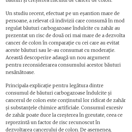
băuturi și creșterea riscului de cancer de colon.
Un studiu recent, efectuat pe un eșantion mare de
persoane, a relevat că indivizii care consumă în mod
regulat băuturi carbogazoase îndulcite cu zahăr au
prezentat un risc de două ori mai mare de a dezvolta
cancer de colon în comparație cu cei care au evitat
aceste băuturi sau le-au consumat cu moderație.
Această descoperire adaugă un nou argument
pentru reconsiderarea consumului acestor băuturi
nesănătoase.
Principala explicație pentru legătura dintre
consumul de băuturi carbogazoase îndulcite și
cancerul de colon este conținutul lor ridicat de zahăr
și substanțele chimice artificiale. Consumul excesiv
de zahăr poate duce la creșterea în greutate, ceea ce
reprezintă un factor de risc recunoscut în
dezvoltarea cancerului de colon. De asemenea,