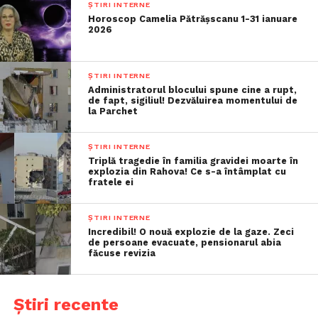
ȘTIRI INTERNE
Horoscop Camelia Pătrășscanu 1-31 ianuare
2026
ȘTIRI INTERNE
Administratorul blocului spune cine a rupt,
de fapt, sigiliul! Dezvăluirea momentului de
la Parchet
ȘTIRI INTERNE
Triplă tragedie în familia gravidei moarte în
explozia din Rahova! Ce s-a întâmplat cu
fratele ei
ȘTIRI INTERNE
Incredibil! O nouă explozie de la gaze. Zeci
de persoane evacuate, pensionarul abia
făcuse revizia
Știri recente