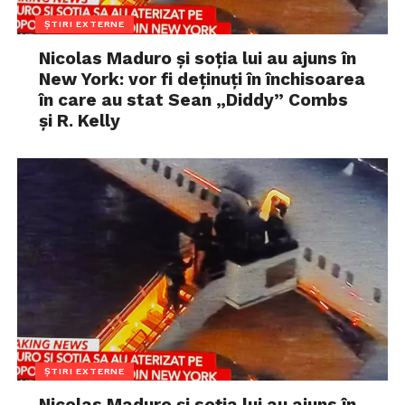
ȘTIRI EXTERNE
Nicolas Maduro și soția lui au ajuns în
New York: vor fi deținuți în închisoarea
în care au stat Sean „Diddy” Combs
și R. Kelly
ȘTIRI EXTERNE
Nicolas Maduro și soția lui au ajuns în