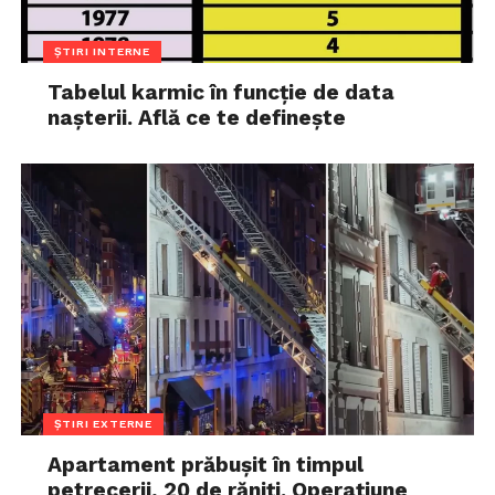
ȘTIRI INTERNE
Tabelul karmic în funcție de data
nașterii. Află ce te definește
ȘTIRI EXTERNE
Apartament prăbușit în timpul
petrecerii, 20 de răniți. Operațiune