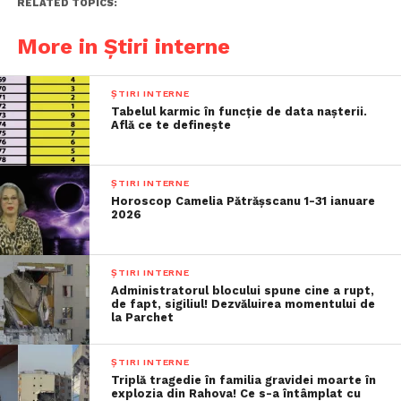
RELATED TOPICS:
More in Știri interne
ȘTIRI INTERNE
Tabelul karmic în funcție de data nașterii.
Află ce te definește
ȘTIRI INTERNE
Horoscop Camelia Pătrășscanu 1-31 ianuare
2026
ȘTIRI INTERNE
Administratorul blocului spune cine a rupt,
de fapt, sigiliul! Dezvăluirea momentului de
la Parchet
ȘTIRI INTERNE
Triplă tragedie în familia gravidei moarte în
explozia din Rahova! Ce s-a întâmplat cu