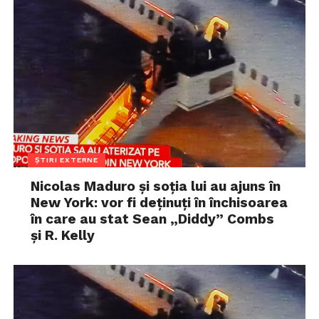
ȘTIRI EXTERNE
Nicolas Maduro și soția lui au ajuns în
New York: vor fi deținuți în închisoarea
în care au stat Sean „Diddy” Combs
și R. Kelly