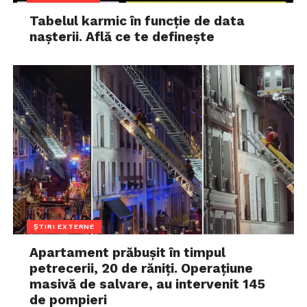
Tabelul karmic în funcție de data
nașterii. Află ce te definește
ȘTIRI EXTERNE
Apartament prăbușit în timpul
petrecerii, 20 de răniți. Operațiune
masivă de salvare, au intervenit 145
de pompieri