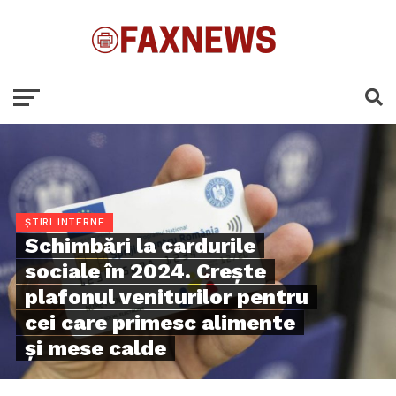
ȘTIRI INTERNE
Schimbări la cardurile
sociale în 2024. Crește
plafonul veniturilor pentru
cei care primesc alimente
şi mese calde