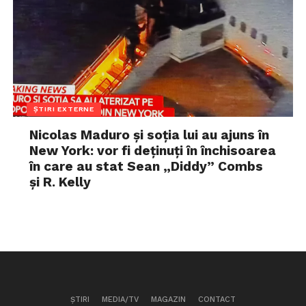
ȘTIRI EXTERNE
Nicolas Maduro și soția lui au ajuns în
New York: vor fi deținuți în închisoarea
în care au stat Sean „Diddy” Combs
și R. Kelly
ȘTIRI
MEDIA/TV
MAGAZIN
CONTACT