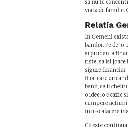
sa nu te concentr
viata de familie. 
Relatia Ge
In Gemeni exista
banilor. Pe de-o p
si prudenta financ
riste, sa isi joac
sigure financiar.
fi oricare orican
banii, sa ii chelt
o idee, o ocazie s
cumpere actiuni f
intr-o afacere ins
Citeste continua