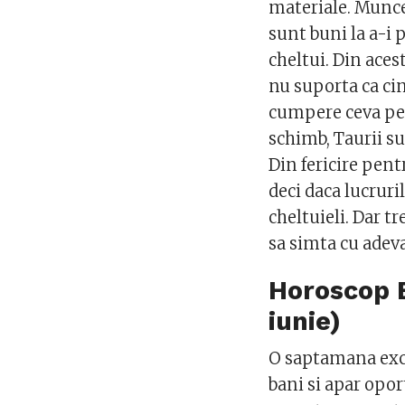
materiale. Muncesc
sunt buni la a-i 
cheltui. Din aces
nu suporta ca cin
cumpere ceva pent
schimb, Taurii su
Din fericire pent
deci daca lucruri
cheltuieli. Dar t
sa simta cu adeva
Horoscop 
iunie)
O saptamana exce
bani si apar oport