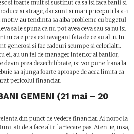
 si foarte mult si sustinut ca sa isi faca banii si
produce si atrage, dar sunt si mari priceputi la a-i
t motiv, au tendinta sa aiba probleme cu bugetul ;
eva sa le spuna ca nu pot avea ceva sau sa nu isi
ru ca e prea extravagant fata de ce au altii. In
nt generosi si fac cadouri scumpe si celorlalti.
ru ei, au un fel de manager interior al banilor,
le devin prea dezechilibrate, isi vor pune frana la
rebuie sa ajunga foarte aproape de acea limita ca
rat pericolul financiar.
BANI GEMENI (21 mai – 20
lenta din punct de vedere financiar. Ai noroc la
unitati de a face altii la fiecare pas. Atentie, insa,