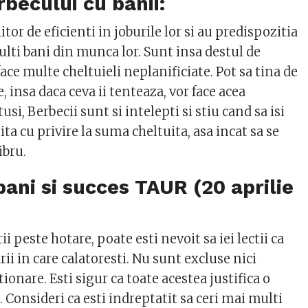
rbecului cu banii:
tor de eficienti in joburile lor si au predispozitia
multi bani din munca lor. Sunt insa destul de
face multe cheltuieli neplanificiate. Pot sa tina de
 insa daca ceva ii tenteaza, vor face acea
si, Berbecii sunt si intelepti si stiu cand sa isi
ta cu privire la suma cheltuita, asa incat sa se
ibru.
ani si succes TAUR (20 aprilie
i peste hotare, poate esti nevoit sa iei lectii ca
rii in care calatoresti. Nu sunt excluse nici
tionare. Esti sigur ca toate acestea justifica o
. Consideri ca esti indreptatit sa ceri mai multi