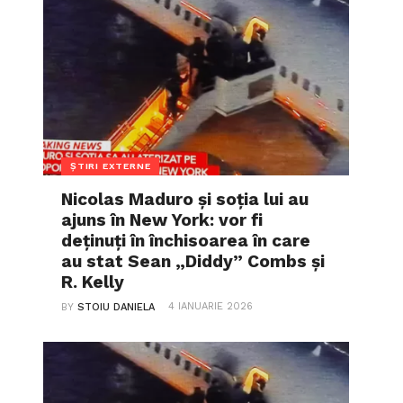
ȘTIRI EXTERNE
Nicolas Maduro și soția lui au
ajuns în New York: vor fi
deținuți în închisoarea în care
au stat Sean „Diddy” Combs și
R. Kelly
4 IANUARIE 2026
BY
STOIU DANIELA