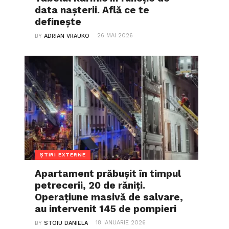
data nașterii. Află ce te
definește
26 MAI 2026
BY
ADRIAN VRAUKO
ȘTIRI EXTERNE
Apartament prăbușit în timpul
petrecerii, 20 de răniți.
Operațiune masivă de salvare,
au intervenit 145 de pompieri
18 IANUARIE 2026
BY
STOIU DANIELA