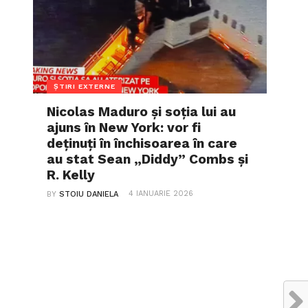
ȘTIRI EXTERNE
Nicolas Maduro și soția lui au
ajuns în New York: vor fi
deținuți în închisoarea în care
au stat Sean „Diddy” Combs și
R. Kelly
4 IANUARIE 2026
BY
STOIU DANIELA