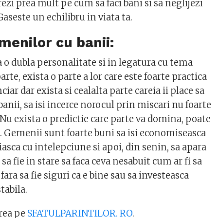
ezi prea mult pe cum sa faci bani si sa neglijezi
Gaseste un echilibru in viata ta.
menilor cu banii:
 o dubla personalitate si in legatura cu tema
arte, exista o parte a lor care este foarte practica
iar dar exista si cealalta parte careia ii place sa
e banii, sa isi incerce norocul prin miscari nu foarte
 Nu exista o predictie care parte va domina, poate
d. Gemenii sunt foarte buni sa isi economiseasca
uiasca cu intelepciune si apoi, din senin, sa apara
i sa fie in stare sa faca ceva nesabuit cum ar fi sa
ara sa fie siguri ca e bine sau sa investeasca
tabila.
rea pe
SFATULPARINTILOR. RO
.