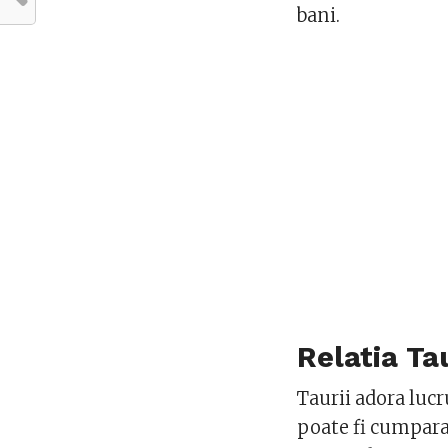
bani.
Relatia Tau
Taurii adora lucr
poate fi cumparat