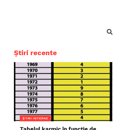
Știri recente
ȘTIRI INTERNE
Tabelul karmic în funcție de