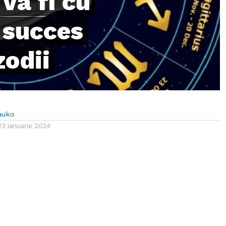
va fi cu
i succes
zodii
auko
23 ianuarie 2024