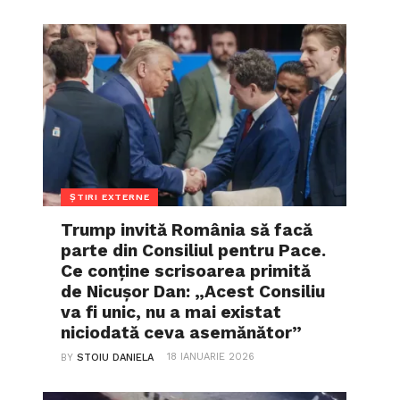
ȘTIRI EXTERNE
Trump invită România să facă
parte din Consiliul pentru Pace.
Ce conține scrisoarea primită
de Nicușor Dan: „Acest Consiliu
va fi unic, nu a mai existat
niciodată ceva asemănător”
18 IANUARIE 2026
BY
STOIU DANIELA