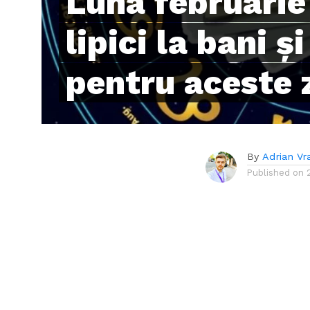
Luna februarie 
lipici la bani ș
pentru aceste 
By
Adrian Vr
Published on