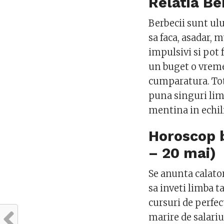
Relatia Be
Berbecii sunt ului
sa faca, asadar, 
impulsivi si pot 
un buget o vreme,
cumparatura. Totu
puna singuri limi
mentina in echil
Horoscop b
– 20 mai)
Se anunta calatori
sa inveti limba ta
cursuri de perfec
marire de salariu