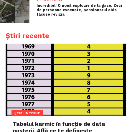
Incredibil! O nouă explozie de la gaze. Zeci
de persoane evacuate, pensionarul abia
făcuse revizia
Știri recente
ȘTIRI INTERNE
Tabelul karmic în funcție de data
nașterii. Află ce te definește