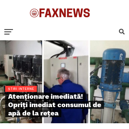
ȘTIRI INTERNE
Atenționare imediată!
Opriți imediat consumul de
apă de la rețea