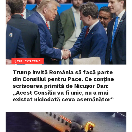
ȘTIRI EXTERNE
Trump invită România să facă parte
din Consiliul pentru Pace. Ce conține
scrisoarea primită de Nicușor Dan:
„Acest Consiliu va fi unic, nu a mai
existat niciodată ceva asemănător”