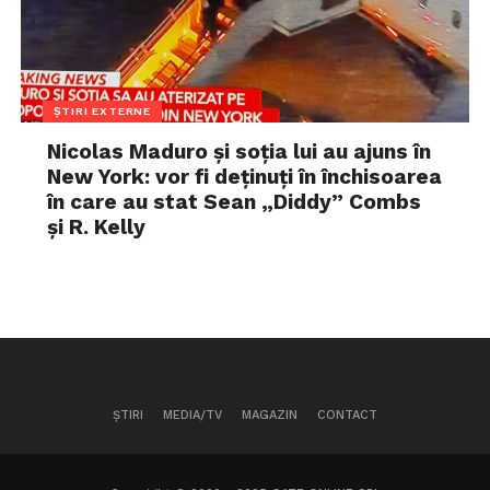
ȘTIRI EXTERNE
Nicolas Maduro și soția lui au ajuns în
New York: vor fi deținuți în închisoarea
în care au stat Sean „Diddy” Combs
și R. Kelly
ȘTIRI
MEDIA/TV
MAGAZIN
CONTACT