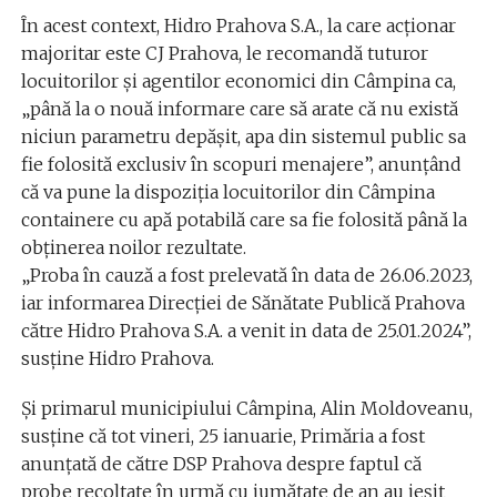
În acest context, Hidro Prahova S.A., la care acţionar
majoritar este CJ Prahova, le recomandă tuturor
locuitorilor şi agentilor economici din Câmpina ca,
„până la o nouă informare care să arate că nu există
niciun parametru depăşit, apa din sistemul public sa
fie folosită exclusiv în scopuri menajere”, anunţând
că va pune la dispoziţia locuitorilor din Câmpina
containere cu apă potabilă care sa fie folosită până la
obţinerea noilor rezultate.
„Proba în cauză a fost prelevată în data de 26.06.2023,
iar informarea Direcţiei de Sănătate Publică Prahova
către Hidro Prahova S.A. a venit in data de 25.01.2024”,
susţine Hidro Prahova.
Şi primarul municipiului Câmpina, Alin Moldoveanu,
susţine că tot vineri, 25 ianuarie, Primăria a fost
anunţată de către DSP Prahova despre faptul că
probe recoltate în urmă cu jumătate de an au ieşit