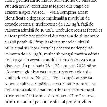
audit) prelucrată de lnstitutul Naţional de Sănătate
Publică (INSP) efectuată la ieşirea din Staţia de
Tratare a Apei Muscel – Voila Câmpina, a fost
identificată o depaşire minimală a nivelului de
tetracloretena şi tricloretena de 12,5 µg/L faţă de
valoarea admisă de 10 µg/L. Trebuie precizat faptul că
au fost prelevate probe şi din reţeaua de alimentare
cu apă potabilă Câmpina (din punctele Spitalul
Municipal şi Piaţa Centrală), acestea nedepăşind
valoarea de 0,51 µg/L, mult sub pragul maxim admis
de 10 µg/L. În aceste condiţii, Hidro Prahova S.A. a
dispus ca, în perioada 26 – 28 ianuarie 2024, să se
efectueze igienizarea tuturor rezervoarelor şi a
staţiei de tratare Muscel – Voila, după care se va
repeta analiza de apă de la ieşire staţie pentru a se
determina valorile parametrilor tetracloretena şi
tricloretena”, informează compania Hiro Prahova,
printr-un anunţ postat pe site-ul propriu, vineri.