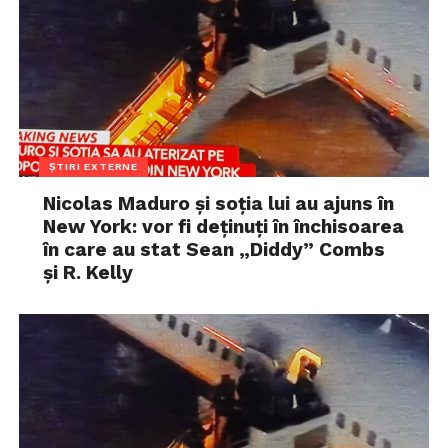
ȘTIRI EXTERNE
Nicolas Maduro și soția lui au ajuns în
New York: vor fi deținuți în închisoarea
în care au stat Sean „Diddy” Combs
și R. Kelly