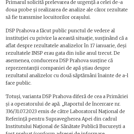
Primarul solicită prelevarea de urgenţă a celei de-a
doua probe şi realizarea de analize ale căror rezultate
să fie transmise locuitorilor oraşului.
DSP Prahova a făcut public punctul de vedere al
instituţiei cu privire la această situaţie, susţinând că a
aflat despre rezultatele analizelor în 17 ianuarie, deşi
rezultatele INSP erau gata din iulie anul trecut. De
asemenea, conducerea DSP Prahova susţine că
reprezentanţii companiei de apă ştiau despre
rezultatul analizelor cu două săptămâni înainte de a-l
face public.
Totuşi, varianta DSP Prahova diferă de cea a Primăriei
şi a operatorului de apă. „Raportul de încercare nr.
336/31.07.2023 emis de către Laboratorul Naţional de
Referinţă pentru Supravegherea Apei din cadrul
Institutului Naţional de Sănătate Publică Bucureşti a
fost preluat (conform adresei de informare