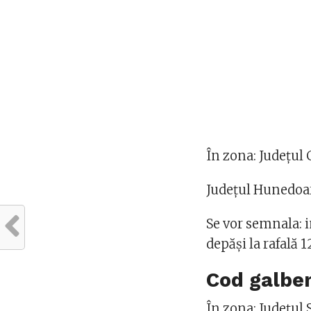
În zona: Județul
Județul Hunedoa
Se vor semnala: i
depăși la rafală 
Cod galbe
În zona: Județul