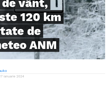
 de vânt,
este 120 km
ctate de
meteo ANM
auko
27 ianuarie 2024