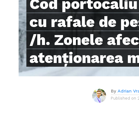
Cod portocaliu
cu rafale de p
/h. Zonele afe
atenţionarea 
By
Adrian Vr
Published on