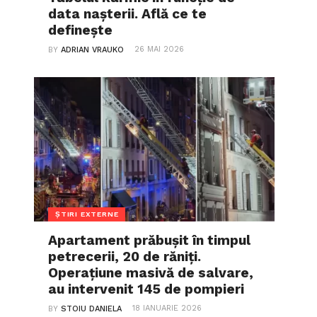
data nașterii. Află ce te
definește
26 MAI 2026
BY
ADRIAN VRAUKO
ȘTIRI EXTERNE
Apartament prăbușit în timpul
petrecerii, 20 de răniți.
Operațiune masivă de salvare,
au intervenit 145 de pompieri
18 IANUARIE 2026
BY
STOIU DANIELA