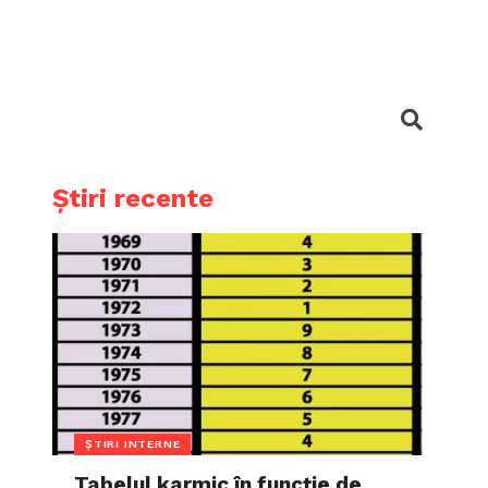
Știri recente
ȘTIRI INTERNE
Tabelul karmic în funcție de