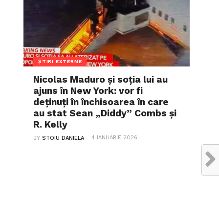
ȘTIRI EXTERNE
Nicolas Maduro și soția lui au
ajuns în New York: vor fi
deținuți în închisoarea în care
au stat Sean „Diddy” Combs și
R. Kelly
4 IANUARIE 2026
BY
STOIU DANIELA