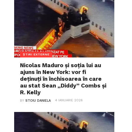
ȘTIRI EXTERNE
Nicolas Maduro și soția lui au
ajuns în New York: vor fi
deținuți în închisoarea în care
au stat Sean „Diddy” Combs și
R. Kelly
4 IANUARIE 2026
BY
STOIU DANIELA