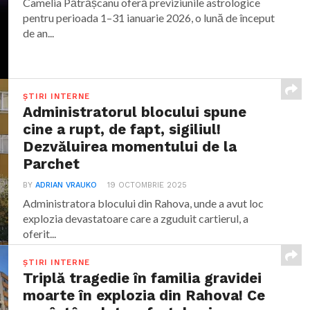
Camelia Pătrășcanu oferă previziunile astrologice
pentru perioada 1–31 ianuarie 2026, o lună de început
de an...
ȘTIRI INTERNE
Administratorul blocului spune
cine a rupt, de fapt, sigiliul!
Dezvăluirea momentului de la
Parchet
BY
ADRIAN VRAUKO
19 OCTOMBRIE 2025
Administratora blocului din Rahova, unde a avut loc
explozia devastatoare care a zguduit cartierul, a
oferit...
ȘTIRI INTERNE
Triplă tragedie în familia gravidei
moarte în explozia din Rahova! Ce