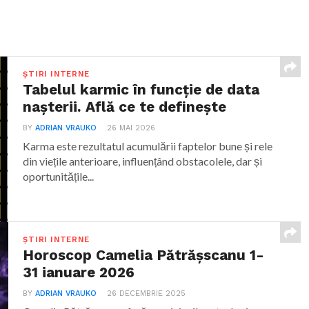
ȘTIRI INTERNE
Tabelul karmic în funcție de data
nașterii. Află ce te definește
BY
ADRIAN VRAUKO
26 MAI 2026
Karma este rezultatul acumulării faptelor bune și rele
din viețile anterioare, influențând obstacolele, dar și
oportunitățile...
ȘTIRI INTERNE
Horoscop Camelia Pătrășscanu 1-
31 ianuare 2026
BY
ADRIAN VRAUKO
26 DECEMBRIE 2025