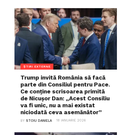
ȘTIRI EXTERNE
Trump invită România să facă
parte din Consiliul pentru Pace.
Ce conține scrisoarea primită
de Nicușor Dan: „Acest Consiliu
va fi unic, nu a mai existat
niciodată ceva asemănător”
18 IANUARIE 2026
BY
STOIU DANIELA