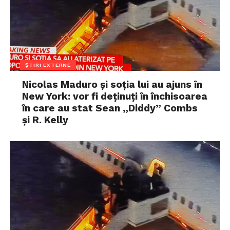
ȘTIRI EXTERNE
Nicolas Maduro și soția lui au ajuns în
New York: vor fi deținuți în închisoarea
în care au stat Sean „Diddy” Combs
și R. Kelly