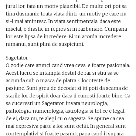
jurul lor, fara un motiv plauzibil. De multe ori pot sa
tina dusmanie toata viata dintr-un motiv pe care nu
si-l mai amintesc. In viata sentimentala, daca este
inselat, e drastic in repros si in razbunare. Cumpana
lor este lipsa de incredere. Ei nu acorda incredere
nimanui, sunt plini de suspiciuni.
Sagetator
O zodie care atunci cand vrea ceva, e foarte pasionala.
Acest lucru se intampla destul de rar si stiu sa se
ascunda sub o masca de piatra. Clocoteste de
pasiune. Sunt greu de decodat si iti poti da seama de
starile lor de spirit doar daca ii cunosti foarte bine. Ca
sa cuceresti un Sagetator, invata neurologia,
psihologia, numerologia, astrologia si tot ce e legat
de ei, daca nu, te alegi cu o sageata. Se spune ca cea
mai expresiva parte a lor sunt ochii. In general sunt
contemplativi si foarte pasnici, pana cand ii supara