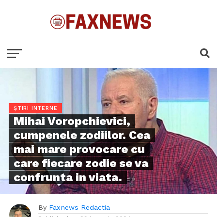
ȘTIRI INTERNE
Mihai Voropchievici,
cumpenele zodiilor. Cea
mai mare provocare cu
care fiecare zodie se va
confrunta in viata.
By
Faxnews Redactia