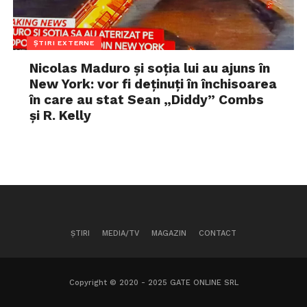
ȘTIRI EXTERNE
Nicolas Maduro și soția lui au ajuns în
New York: vor fi deținuți în închisoarea
în care au stat Sean „Diddy” Combs
și R. Kelly
ȘTIRI
MEDIA/TV
MAGAZIN
CONTACT
Copyright © 2020 - 2025 GATE ONLINE SRL