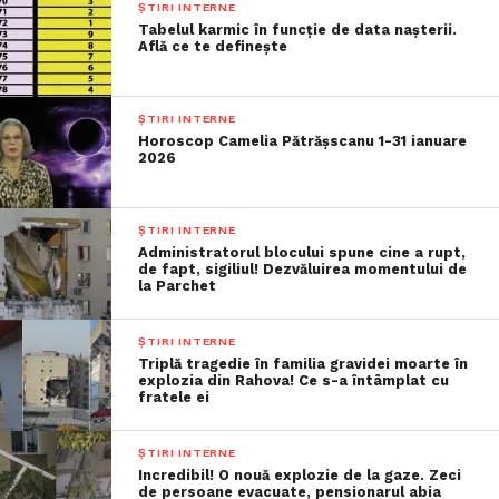
ȘTIRI INTERNE
Tabelul karmic în funcție de data nașterii.
Află ce te definește
ȘTIRI INTERNE
Horoscop Camelia Pătrășscanu 1-31 ianuare
2026
ȘTIRI INTERNE
Administratorul blocului spune cine a rupt,
de fapt, sigiliul! Dezvăluirea momentului de
la Parchet
ȘTIRI INTERNE
Triplă tragedie în familia gravidei moarte în
explozia din Rahova! Ce s-a întâmplat cu
fratele ei
ȘTIRI INTERNE
Incredibil! O nouă explozie de la gaze. Zeci
de persoane evacuate, pensionarul abia