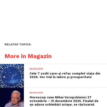
RELATED TOPICS:
More in Magazin
MAGAZIN
Cele 7 zodii care-și refac complet viața din
2026. Vor trăi în iubire și prosperitate
MAGAZIN
Horoscop rune Mihai Voropchievici 27
octombrie – 31 decembrie 2025. Finalul de
an aduce schimbări uriașe, se răstoarnă