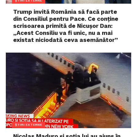
ȘTIRI EXTERNE
Trump invită România să facă parte
din Consiliul pentru Pace. Ce conține
scrisoarea primită de Nicușor Dan:
„Acest Consiliu va fi unic, nu a mai
existat niciodată ceva asemănător”
ȘTIRI EXTERNE
Nicolas Maduro și soția lui au ajuns în