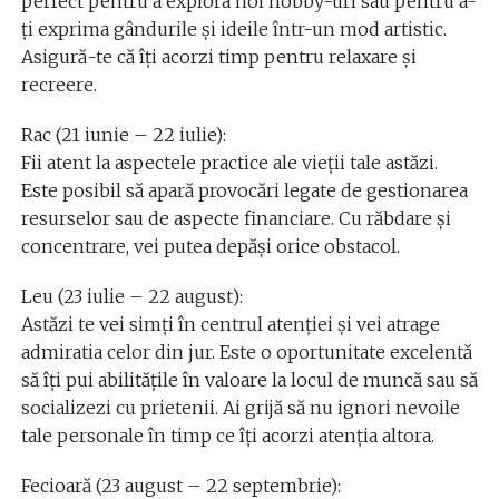
perfect pentru a explora noi hobby-uri sau pentru a-
ți exprima gândurile și ideile într-un mod artistic.
Asigură-te că îți acorzi timp pentru relaxare și
recreere.
Rac (21 iunie – 22 iulie):
Fii atent la aspectele practice ale vieții tale astăzi.
Este posibil să apară provocări legate de gestionarea
resurselor sau de aspecte financiare. Cu răbdare și
concentrare, vei putea depăși orice obstacol.
Leu (23 iulie – 22 august):
Astăzi te vei simți în centrul atenției și vei atrage
admiratia celor din jur. Este o oportunitate excelentă
să îți pui abilitățile în valoare la locul de muncă sau să
socializezi cu prietenii. Ai grijă să nu ignori nevoile
tale personale în timp ce îți acorzi atenția altora.
Fecioară (23 august – 22 septembrie):