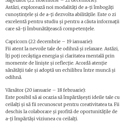
Săgetător (22 noiembrie – 21 decembrie):
Astăzi, explorează noi modalități de a-ți îmbogăți
cunoștințele și de a-ți dezvolta abilitățile. Este o zi
excelentă pentru studiu și pentru a căuta informații
care să-ți îmbunătățească competențele.
Capricorn (22 decembrie – 19 ianuarie):
Fii atent la nevoile tale de odihnă și relaxare. Astăzi,
îți poți recâștiga energia și claritatea mentală prin
momente de liniște și reflecție. Acordă atenție
sănătății tale și adoptă un echilibru între muncă și
odihnă.
Vărsător (20 ianuarie – 18 februarie):
Este posibil să ai ocazia să împărtășești ideile tale cu
ceilalți și să fii recunoscut pentru creativitatea ta. Fii
deschis la colaborare și profită de oportunitățile de
a-ți împărtăși viziunea cu ceilalți.