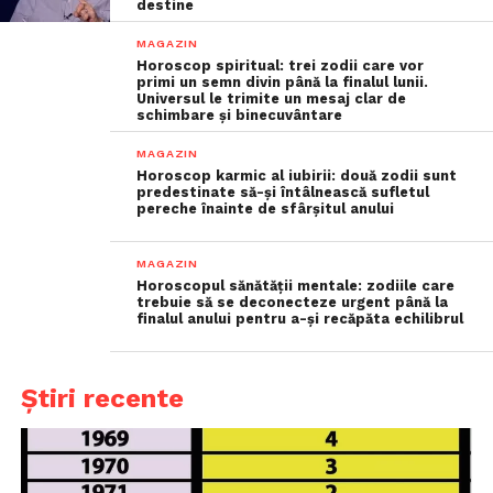
destine
MAGAZIN
Horoscop spiritual: trei zodii care vor
primi un semn divin până la finalul lunii.
Universul le trimite un mesaj clar de
schimbare și binecuvântare
MAGAZIN
Horoscop karmic al iubirii: două zodii sunt
predestinate să-și întâlnească sufletul
pereche înainte de sfârșitul anului
MAGAZIN
Horoscopul sănătății mentale: zodiile care
trebuie să se deconecteze urgent până la
finalul anului pentru a-și recăpăta echilibrul
Știri recente