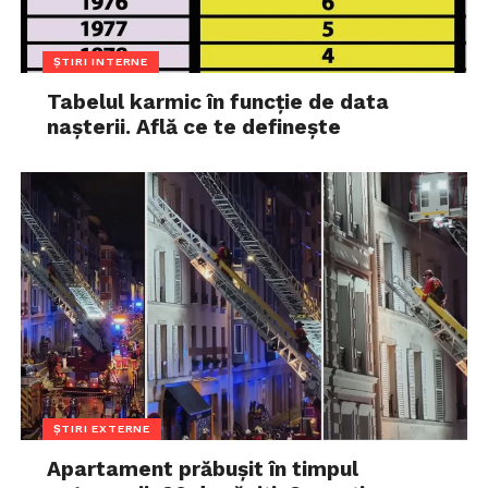
ȘTIRI INTERNE
Tabelul karmic în funcție de data
nașterii. Află ce te definește
ȘTIRI EXTERNE
Apartament prăbușit în timpul