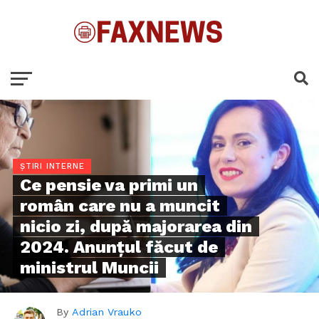
ȘTIRI INTERNE
Ce pensie va primi un
român care nu a muncit
nicio zi, după majorarea din
2024. Anunţul făcut de
ministrul Muncii
By
Adrian Vrauko