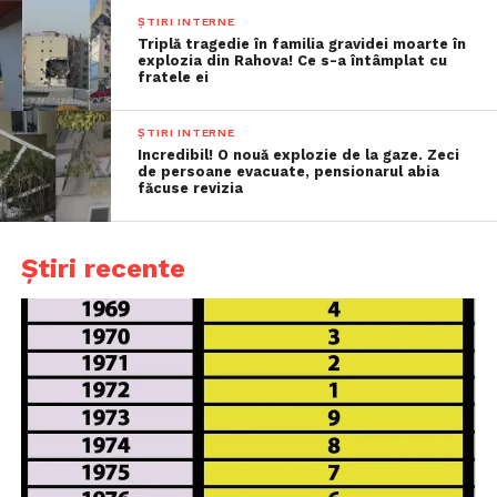
ȘTIRI INTERNE
Triplă tragedie în familia gravidei moarte în
explozia din Rahova! Ce s-a întâmplat cu
fratele ei
ȘTIRI INTERNE
Incredibil! O nouă explozie de la gaze. Zeci
de persoane evacuate, pensionarul abia
făcuse revizia
Știri recente