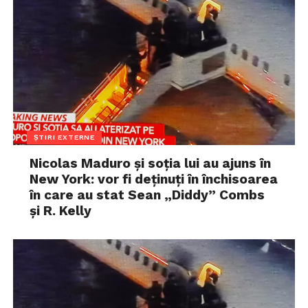
ȘTIRI EXTERNE
Nicolas Maduro și soția lui au ajuns în
New York: vor fi deținuți în închisoarea
în care au stat Sean „Diddy” Combs
și R. Kelly