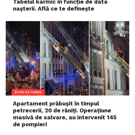
Tabelul karmic în funcție de data
nașterii. Află ce te definește
ȘTIRI EXTERNE
Apartament prăbușit în timpul
petrecerii, 20 de răniți. Operațiune
masivă de salvare, au intervenit 145
de pompieri