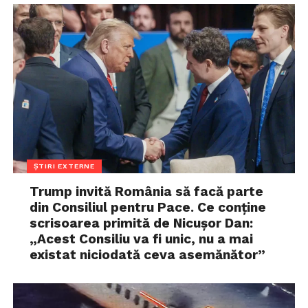
ȘTIRI EXTERNE
Trump invită România să facă parte
din Consiliul pentru Pace. Ce conține
scrisoarea primită de Nicușor Dan:
„Acest Consiliu va fi unic, nu a mai
existat niciodată ceva asemănător”