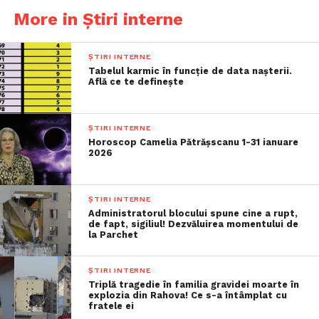
More in Știri interne
ȘTIRI INTERNE
Tabelul karmic în funcție de data nașterii.
Află ce te definește
ȘTIRI INTERNE
Horoscop Camelia Pătrășscanu 1-31 ianuare
2026
ȘTIRI INTERNE
Administratorul blocului spune cine a rupt,
de fapt, sigiliul! Dezvăluirea momentului de
la Parchet
ȘTIRI INTERNE
Triplă tragedie în familia gravidei moarte în
explozia din Rahova! Ce s-a întâmplat cu
fratele ei