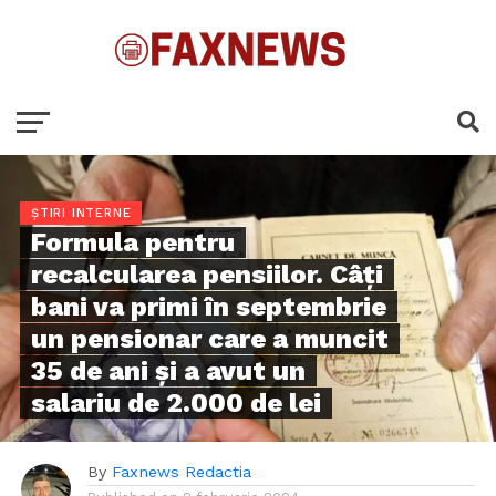
ȘTIRI INTERNE
Formula pentru
recalcularea pensiilor. Câți
bani va primi în septembrie
un pensionar care a muncit
35 de ani și a avut un
salariu de 2.000 de lei
By
Faxnews Redactia