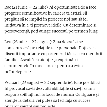
Rac (21 iunie – 22 iulie): Ai oportunitatea de a face
progrese semnificative în cariera ta astăzi. Fii
pregătit să te implici în proiecte noi sau să iei
inițiativa în a-ți promova ideile. Cu determinare și
perseverență, poți atinge succesul pe termen lung.
Leu (23 iulie – 22 august): Ziua de astăzi se
concentrează pe relațiile tale personale. Poți avea
discuții importante cu partenerul tău sau cu membrii
familiei. Ascultă cu atenție și exprimă-ți
sentimentele în mod sincer pentru a evita
neînțelegerile.
Fecioară (23 august – 22 septembrie): Este posibil să
fii provocat să-ți dezvolți abilitățile și să-ți asumi
responsabilități noi la locul de muncă. Cu rigoare și
atenție la detalii, vei putea să faci față cu succes
oricăror sarcini sau proiecte.