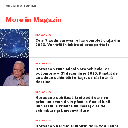
RELATED TOPICS:
More in Magazin
MAGAZIN
Cele 7 zodii care-și refac complet viața din
2026. Vor trăi în iubire și prosperitate
MAGAZIN
Horoscop rune Mihai Voropchievici 27
octombrie – 31 decembrie 2025. Finalul de
an aduce schimbări uriașe, se răstoarnă
destine
MAGAZIN
Horoscop spiritual: trei zodii care vor
primi un semn divin până la finalul lunii.
Universul le trimite un mesaj clar de
schimbare și binecuvântare
MAGAZIN
Horoscop karmic al iubirii: două zodii sunt