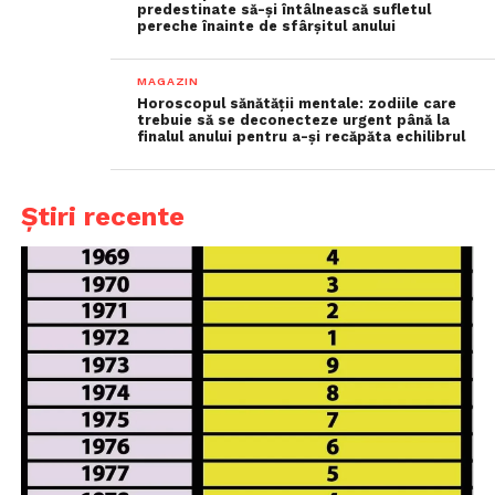
predestinate să-și întâlnească sufletul
pereche înainte de sfârșitul anului
MAGAZIN
Horoscopul sănătății mentale: zodiile care
trebuie să se deconecteze urgent până la
finalul anului pentru a-și recăpăta echilibrul
Știri recente