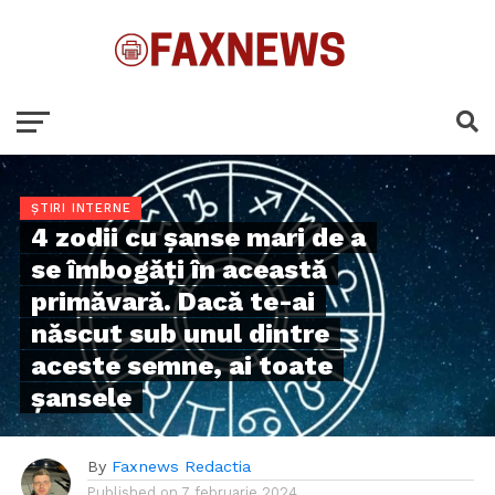
ȘTIRI INTERNE
4 zodii cu șanse mari de a
se îmbogăţi în această
primăvară. Dacă te-ai
născut sub unul dintre
aceste semne, ai toate
șansele
By
Faxnews Redactia
Published on
7 februarie 2024