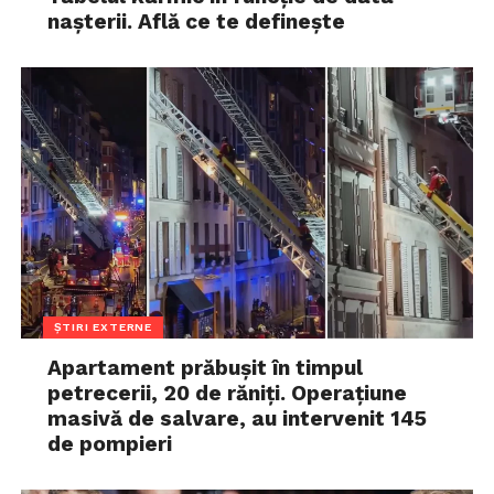
nașterii. Află ce te definește
ȘTIRI EXTERNE
Apartament prăbușit în timpul
petrecerii, 20 de răniți. Operațiune
masivă de salvare, au intervenit 145
de pompieri