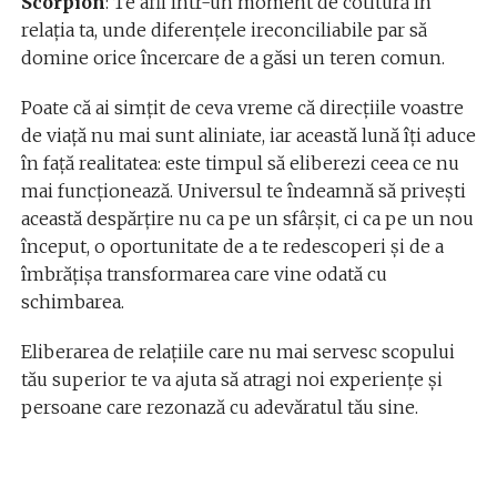
Scorpion
: Te afli într-un moment de cotitură în
relația ta, unde diferențele ireconciliabile par să
domine orice încercare de a găsi un teren comun.
Poate că ai simțit de ceva vreme că direcțiile voastre
de viață nu mai sunt aliniate, iar această lună îți aduce
în față realitatea: este timpul să eliberezi ceea ce nu
mai funcționează. Universul te îndeamnă să privești
această despărțire nu ca pe un sfârșit, ci ca pe un nou
început, o oportunitate de a te redescoperi și de a
îmbrățișa transformarea care vine odată cu
schimbarea.
Eliberarea de relațiile care nu mai servesc scopului
tău superior te va ajuta să atragi noi experiențe și
persoane care rezonază cu adevăratul tău sine.