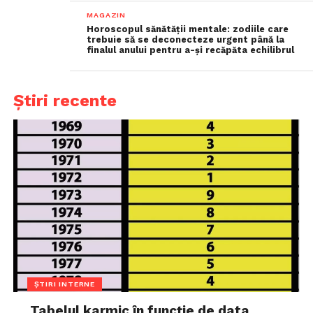
MAGAZIN
Horoscopul sănătății mentale: zodiile care
trebuie să se deconecteze urgent până la
finalul anului pentru a-și recăpăta echilibrul
Știri recente
ȘTIRI INTERNE
Tabelul karmic în funcție de data