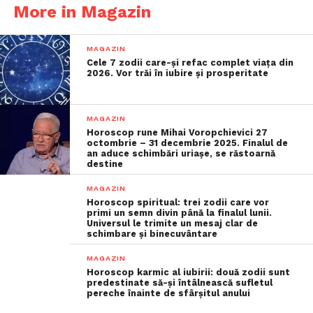
More in Magazin
MAGAZIN
Cele 7 zodii care-și refac complet viața din
2026. Vor trăi în iubire și prosperitate
MAGAZIN
Horoscop rune Mihai Voropchievici 27
octombrie – 31 decembrie 2025. Finalul de
an aduce schimbări uriașe, se răstoarnă
destine
MAGAZIN
Horoscop spiritual: trei zodii care vor
primi un semn divin până la finalul lunii.
Universul le trimite un mesaj clar de
schimbare și binecuvântare
MAGAZIN
Horoscop karmic al iubirii: două zodii sunt
predestinate să-și întâlnească sufletul
pereche înainte de sfârșitul anului