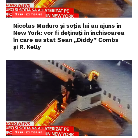
ȘTIRI EXTERNE
Nicolas Maduro și soția lui au ajuns în
New York: vor fi deținuți în închisoarea
în care au stat Sean „Diddy” Combs
și R. Kelly
ȘTIRI EXTERNE