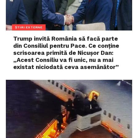
ȘTIRI EXTERNE
Trump invită România să facă parte
din Consiliul pentru Pace. Ce conține
scrisoarea primită de Nicușor Dan:
„Acest Consiliu va fi unic, nu a mai
existat niciodată ceva asemănător”