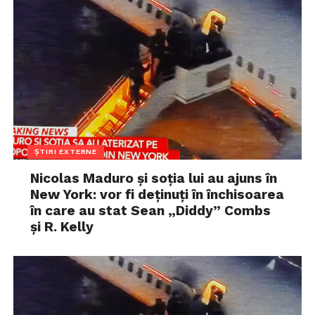
ȘTIRI EXTERNE
Nicolas Maduro și soția lui au ajuns în
New York: vor fi deținuți în închisoarea
în care au stat Sean „Diddy” Combs
și R. Kelly