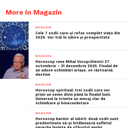
More in Magazin
MAGAZIN
Cele 7 zodii care-și refac complet viața din
2026. Vor trăi în iubire și prosperitate
MAGAZIN
Horoscop rune Mihai Voropchievici 27
octombrie – 31 decembrie 2025. Finalul de
an aduce schimbări uriașe, se răstoarnă
destine
MAGAZIN
Horoscop spiritual: trei zodii care vor
primi un semn divin până la finalul lunii.
Universul le trimite un mesaj clar de
schimbare și binecuvântare
MAGAZIN
Horoscop karmic al iubirii: două zodii sunt
predestinate să-și întâlnească sufletul
pereche înainte de sfârșitul anului