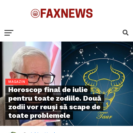
MAGAZIN
Horoscop final de iulie
pentru toate zodiile. Două
zodii vor reuși să scape de
toate problemele