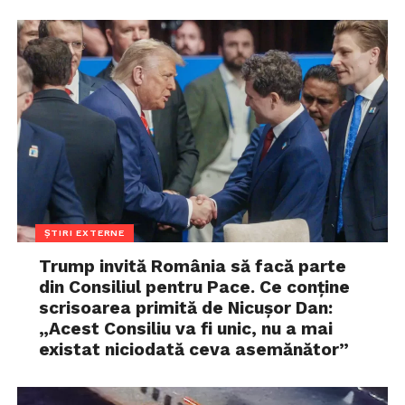
ȘTIRI EXTERNE
Trump invită România să facă parte
din Consiliul pentru Pace. Ce conține
scrisoarea primită de Nicușor Dan:
„Acest Consiliu va fi unic, nu a mai
existat niciodată ceva asemănător”