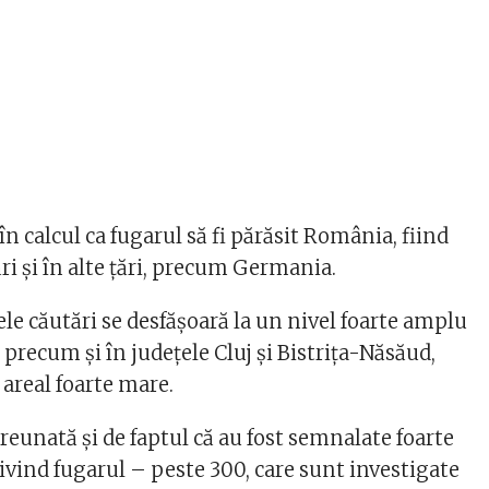
în calcul ca fugarul să fi părăsit România, fiind
ări şi în alte ţări, precum Germania.
ele căutări se desfăşoară la un nivel foarte amplu
 precum şi în judeţele Cluj şi Bistriţa-Năsăud,
 areal foarte mare.
reunată şi de faptul că au fost semnalate foarte
ivind fugarul – peste 300, care sunt investigate