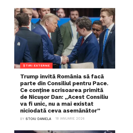
ȘTIRI EXTERNE
Trump invită România să facă
parte din Consiliul pentru Pace.
Ce conține scrisoarea primită
de Nicușor Dan: „Acest Consiliu
va fi unic, nu a mai existat
niciodată ceva asemănător”
18 IANUARIE 2026
BY
STOIU DANIELA