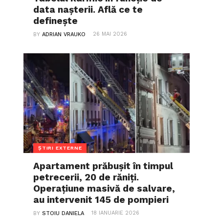
data nașterii. Află ce te
definește
26 MAI 2026
BY
ADRIAN VRAUKO
ȘTIRI EXTERNE
Apartament prăbușit în timpul
petrecerii, 20 de răniți.
Operațiune masivă de salvare,
au intervenit 145 de pompieri
18 IANUARIE 2026
BY
STOIU DANIELA