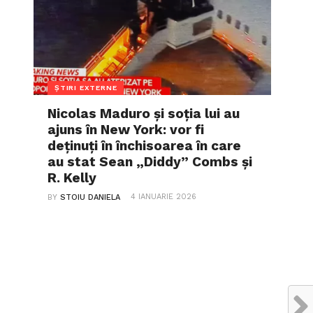
ȘTIRI EXTERNE
Nicolas Maduro și soția lui au
ajuns în New York: vor fi
deținuți în închisoarea în care
au stat Sean „Diddy” Combs și
R. Kelly
4 IANUARIE 2026
BY
STOIU DANIELA