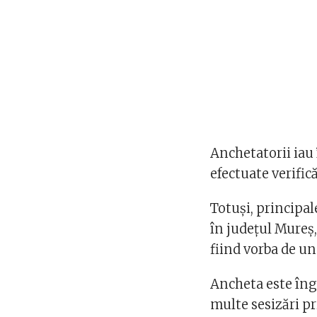
Anchetatorii iau 
efectuate verific
Totuşi, principal
în judeţul Mureş,
fiind vorba de un
Ancheta este îng
multe sesizări pr