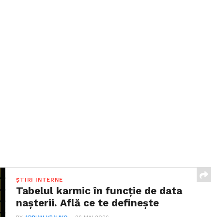
ȘTIRI INTERNE
Tabelul karmic în funcție de data
nașterii. Află ce te definește