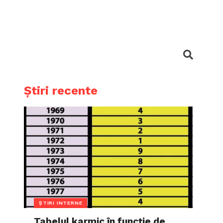
Știri recente
ȘTIRI INTERNE
Tabelul karmic în funcție de