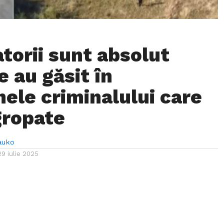
torii sunt absolut
Ce au găsit în
nele criminalului care
gropate
auko
29 iulie 2025