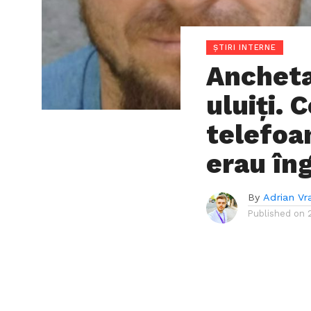
ȘTIRI INTERNE
Ancheta
uluiți. 
telefoa
erau în
By
Adrian Vr
Published on