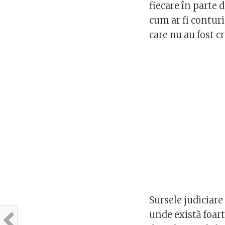
fiecare în parte d
cum ar fi contur
care nu au fost c
Sursele judiciar
unde există foart