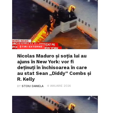
ȘTIRI EXTERNE
Nicolas Maduro și soția lui au
ajuns în New York: vor fi
deținuți în închisoarea în care
au stat Sean „Diddy” Combs și
R. Kelly
4 IANUARIE 2026
BY
STOIU DANIELA