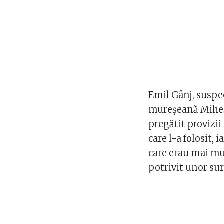
Emil Gânj, suspec
mureşeană Miheşu 
pregătit provizii
care l-a folosit, 
care erau mai mul
potrivit unor sur