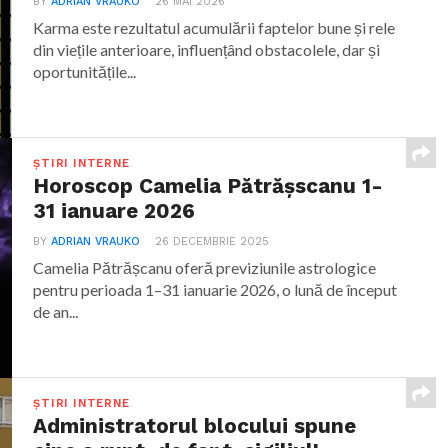
BY
ADRIAN VRAUKO
26 MAI 2026
Karma este rezultatul acumulării faptelor bune și rele
din viețile anterioare, influențând obstacolele, dar și
oportunitățile...
ȘTIRI INTERNE
Horoscop Camelia Pătrășscanu 1-
31 ianuare 2026
BY
ADRIAN VRAUKO
26 DECEMBRIE 2025
Camelia Pătrășcanu oferă previziunile astrologice
pentru perioada 1–31 ianuarie 2026, o lună de început
de an...
ȘTIRI INTERNE
Administratorul blocului spune