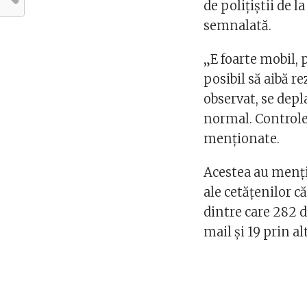
de poliţiştii de 
semnalată.
„E foarte mobil, 
posibil să aibă 
observat, se dep
normal. Controlea
menţionate.
Acestea au menţio
ale cetăţenilor că
dintre care 282 de
mail şi 19 prin a