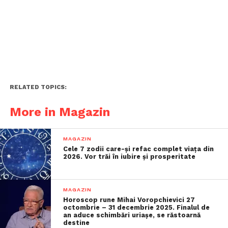
RELATED TOPICS:
More in Magazin
MAGAZIN
Cele 7 zodii care-și refac complet viața din
2026. Vor trăi în iubire și prosperitate
MAGAZIN
Horoscop rune Mihai Voropchievici 27
octombrie – 31 decembrie 2025. Finalul de
an aduce schimbări uriașe, se răstoarnă
destine