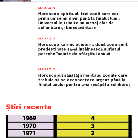
MAGAZIN
Horoscop spiritual: trei zodii care vor
primi un semn divin până la finalul lunii.
Universul le trimite un mesaj clar de
schimbare și binecuvântare
MAGAZIN
Horoscop karmic al iubirii: două zodii sunt
predestinate să-și întâlnească sufletul
pereche înainte de sfârșitul anului
MAGAZIN
Horoscopul sănătății mentale: zodiile care
trebuie să se deconecteze urgent până la
finalul anului pentru a-și recăpăta echilibrul
Știri recente