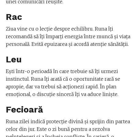
unei comunicări reușite.
Rac
Ziua vine cu o lecție despre echilibru. Runa îți
recomandă să îți împarți energia între muncă și viața
personală. Evită epuizarea și acordă atenție sănătății.
Leu
Ești într-o perioadă în care trebuie să îți urmezi
instinctul. Runa îți arată că o oportunitate rară se
apropie, dar va trebui să acționezi rapid. În plan
emoțional, o discuție sinceră îți va aduce liniște.
Fecioară
Runa zilei indică protecție divină și sprijin din partea
celor din jur. Este o zi bună pentru a rezolva
neînțelegeri și a încheia conflicte. În carieră, o