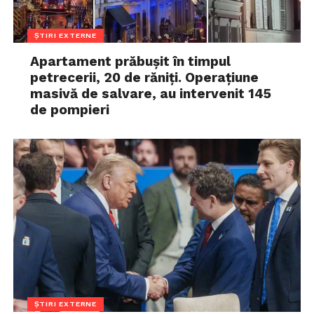
ȘTIRI EXTERNE
Apartament prăbușit în timpul
petrecerii, 20 de răniți. Operațiune
masivă de salvare, au intervenit 145
de pompieri
ȘTIRI EXTERNE