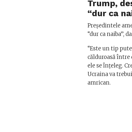
Trump, des
“dur ca na
Preşedintele ame
“dur ca naiba”, da
“Este un tip pute
călduroasă între 
ele se înţeleg. C
Ucraina va trebui
amrican.