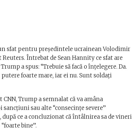
un sfat pentru preşedintele ucrainean Volodimir
t Reuters. Întrebat de Sean Hannity ce sfat are
Trump a spus: “Trebuie să facă o înţelegere. Da.
o putere foarte mare, iar ei nu. Sunt soldaţi
vit CNN, Trump a semnalat că va amâna
 sancţiuni sau alte “consecinţe severe”
 după ce a concluzionat că întâlnirea sa de vineri
 “foarte bine”.