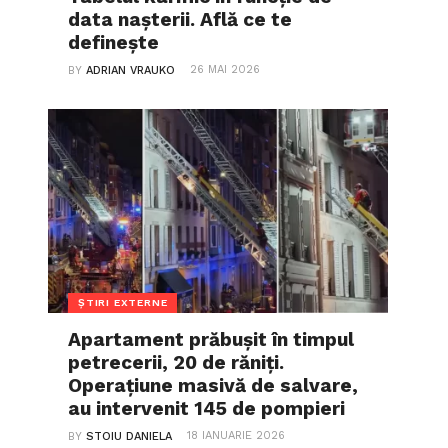
data nașterii. Află ce te
definește
26 MAI 2026
BY
ADRIAN VRAUKO
ȘTIRI EXTERNE
Apartament prăbușit în timpul
petrecerii, 20 de răniți.
Operațiune masivă de salvare,
au intervenit 145 de pompieri
18 IANUARIE 2026
BY
STOIU DANIELA