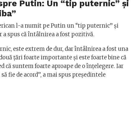
pre Putin: Un “tip puternic” şi
iba”
rican l-a numit pe Putin un “tip puternic” şi
r a spus că întâlnirea a fost pozitivă.
rnic, este extrem de dur, dar întâlnirea a fost una
două ţări foarte importante şi este foarte bine că
red că suntem foarte aproape de o înţelegere. Iar
 să fie de acord”, a mai spus președintele