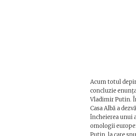
Acum totul depin
concluzie enunţa
Vladimir Putin. Î
Casa Albă a dezv
încheierea unui 
omologii europen
Putin, la care sp