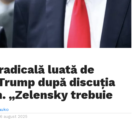
radicală luată de
Trump după discuția
n. „Zelensky trebuie
auko
16 august 2025