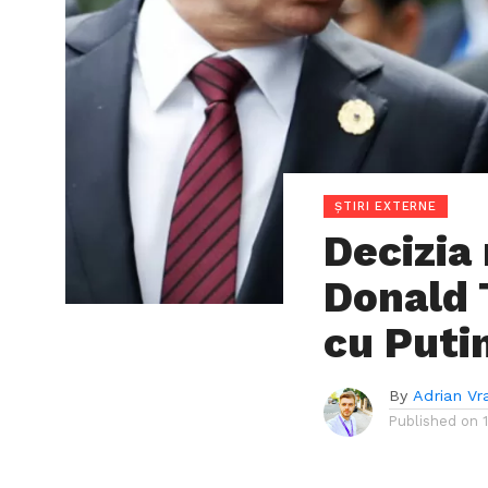
ȘTIRI EXTERNE
Decizia 
Donald 
cu Puti
By
Adrian Vr
Published on