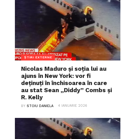
ȘTIRI EXTERNE
Nicolas Maduro și soția lui au
ajuns în New York: vor fi
deținuți în închisoarea în care
au stat Sean „Diddy” Combs și
R. Kelly
4 IANUARIE 2026
BY
STOIU DANIELA