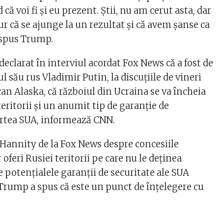
d că voi fi şi eu prezent. Ştii, nu am cerut asta, dar
r că se ajunge la un rezultat şi că avem şanse ca
a spus Trump.
eclarat în interviul acordat Fox News că a fost de
 său rus Vladimir Putin, la discuţiile de vineri
an Alaska, că războiul din Ucraina se va încheia
eritorii şi un anumit tip de garanţie de
artea SUA, informează CNN.
 Hannity de la Fox News despre concesiile
r oferi Rusiei teritorii pe care nu le deţinea
e potenţialele garanţii de securitate ale SUA
Trump a spus că este un punct de înţelegere cu