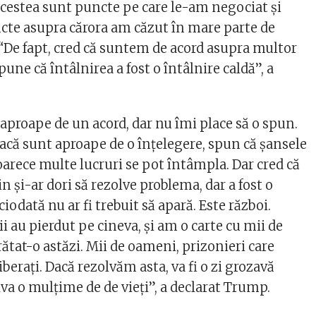
 acestea sunt puncte pe care le-am negociat şi
cte asupra cărora am căzut în mare parte de
. “De fapt, cred că suntem de acord asupra multor
pune că întâlnirea a fost o întâlnire caldă”, a
aproape de un acord, dar nu îmi place să o spun.
acă sunt aproape de o înţelegere, spun că şansele
oarece multe lucruri se pot întâmpla. Dar cred că
n şi-ar dori să rezolve problema, dar a fost o
iodată nu ar fi trebuit să apară. Este război.
ii au pierdut pe cineva, şi am o carte cu mii de
tat-o astăzi. Mii de oameni, prizonieri care
iberaţi. Dacă rezolvăm asta, va fi o zi grozavă
va o mulţime de de vieţi”, a declarat Trump.