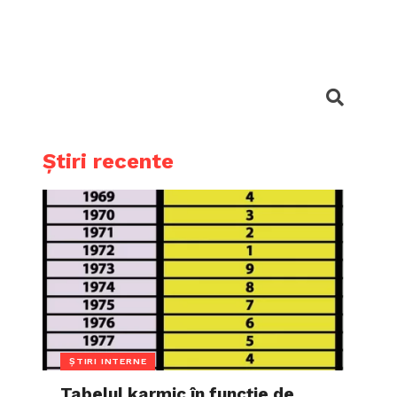
Știri recente
ȘTIRI INTERNE
Tabelul karmic în funcție de