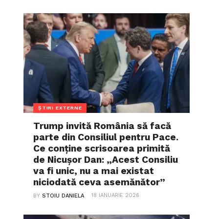
ȘTIRI EXTERNE
Trump invită România să facă
parte din Consiliul pentru Pace.
Ce conține scrisoarea primită
de Nicușor Dan: „Acest Consiliu
va fi unic, nu a mai existat
niciodată ceva asemănător”
18 IANUARIE 2026
BY
STOIU DANIELA