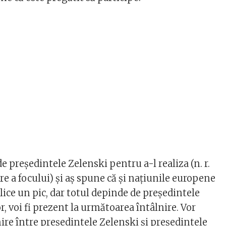
 preşedintele Zelenski pentru a-l realiza (n. r.
re a focului) şi aş spune că şi naţiunile europene
lice un pic, dar totul depinde de preşedintele
r, voi fi prezent la următoarea întâlnire. Vor
ire între preşedintele Zelenski şi preşedintele