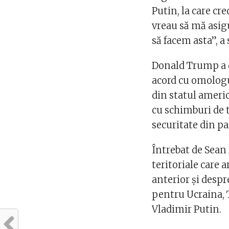
Putin, la care cre
vreau să mă asigu
să facem asta”, 
Donald Trump a d
acord cu omologul
din statul americ
cu schimburi de t
securitate din p
Întrebat de Sean
teritoriale care a
anterior şi despr
pentru Ucraina, 
Vladimir Putin.