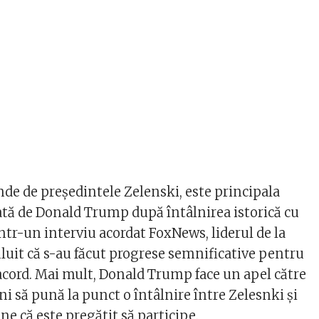
de de preşedintele Zelenski, este principala
tă de Donald Trump după întâlnirea istorică cu
ntr-un interviu acordat FoxNews, liderul de la
ăluit că s-au făcut progrese semnificative pentru
acord. Mai mult, Donald Trump face un apel către
i să pună la punct o întâlnire între Zelesnki şi
une că este pregătit să participe.