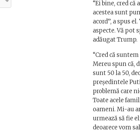
“Ei bine, cred că
acestea sunt pun
acord”, a spus el
aspecte. Vă pot s
adăugat Trump.
“Cred că suntem 
Mereu spun că, d
sunt 50 la 50, de
preşedintele Puti
problemă care nic
Toate acele famil
oameni. Mi-au ară
urmează să fie el
deoarece vom sal