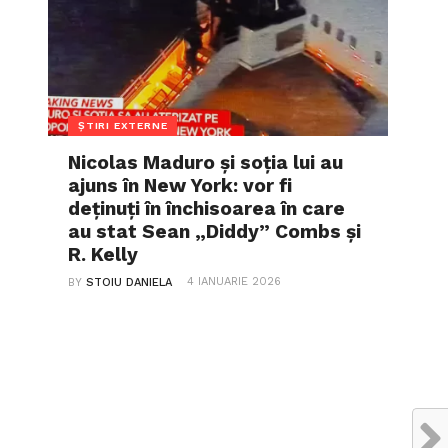
ȘTIRI EXTERNE
Nicolas Maduro și soția lui au
ajuns în New York: vor fi
deținuți în închisoarea în care
au stat Sean „Diddy” Combs și
R. Kelly
4 IANUARIE 2026
BY
STOIU DANIELA