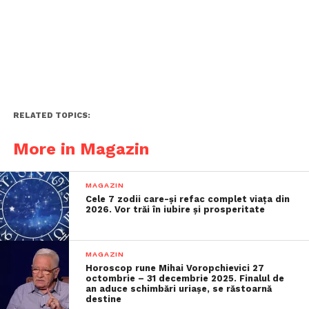
RELATED TOPICS:
More in Magazin
MAGAZIN
Cele 7 zodii care-și refac complet viața din
2026. Vor trăi în iubire și prosperitate
MAGAZIN
Horoscop rune Mihai Voropchievici 27
octombrie – 31 decembrie 2025. Finalul de
an aduce schimbări uriașe, se răstoarnă
destine