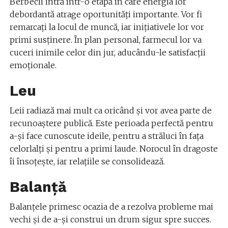
Berbecii intră într-o etapă în care energia lor
debordantă atrage oportunități importante. Vor fi
remarcați la locul de muncă, iar inițiativele lor vor
primi susținere. În plan personal, farmecul lor va
cuceri inimile celor din jur, aducându-le satisfacții
emoționale.
Leu
Leii radiază mai mult ca oricând și vor avea parte de
recunoaștere publică. Este perioada perfectă pentru
a-și face cunoscute ideile, pentru a străluci în fața
celorlalți și pentru a primi laude. Norocul în dragoste
îi însoțește, iar relațiile se consolidează.
Balanță
Balanțele primesc ocazia de a rezolva probleme mai
vechi și de a-și construi un drum sigur spre succes.