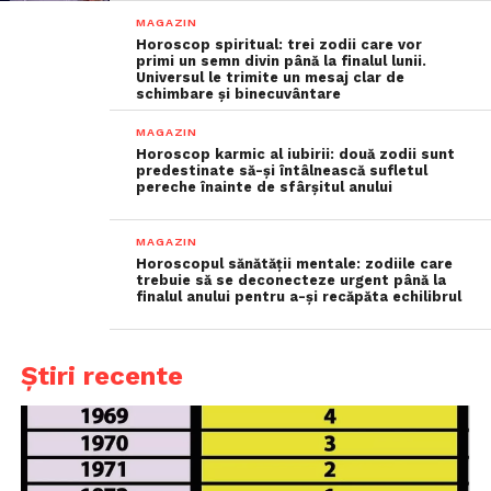
MAGAZIN
Horoscop spiritual: trei zodii care vor
primi un semn divin până la finalul lunii.
Universul le trimite un mesaj clar de
schimbare și binecuvântare
MAGAZIN
Horoscop karmic al iubirii: două zodii sunt
predestinate să-și întâlnească sufletul
pereche înainte de sfârșitul anului
MAGAZIN
Horoscopul sănătății mentale: zodiile care
trebuie să se deconecteze urgent până la
finalul anului pentru a-și recăpăta echilibrul
Știri recente