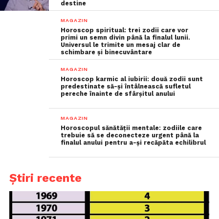
destine
MAGAZIN
Horoscop spiritual: trei zodii care vor
primi un semn divin până la finalul lunii.
Universul le trimite un mesaj clar de
schimbare și binecuvântare
MAGAZIN
Horoscop karmic al iubirii: două zodii sunt
predestinate să-și întâlnească sufletul
pereche înainte de sfârșitul anului
MAGAZIN
Horoscopul sănătății mentale: zodiile care
trebuie să se deconecteze urgent până la
finalul anului pentru a-și recăpăta echilibrul
Știri recente