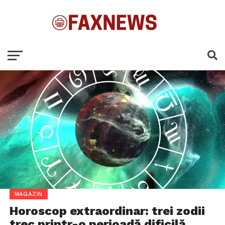
MAGAZIN
Horoscop extraordinar: trei zodii
trec printr-o perioadă dificilă.