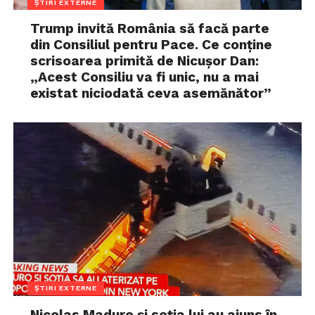
ȘTIRI EXTERNE
Trump invită România să facă parte
din Consiliul pentru Pace. Ce conține
scrisoarea primită de Nicușor Dan:
„Acest Consiliu va fi unic, nu a mai
existat niciodată ceva asemănător”
ȘTIRI EXTERNE
Nicolas Maduro și soția lui au ajuns în