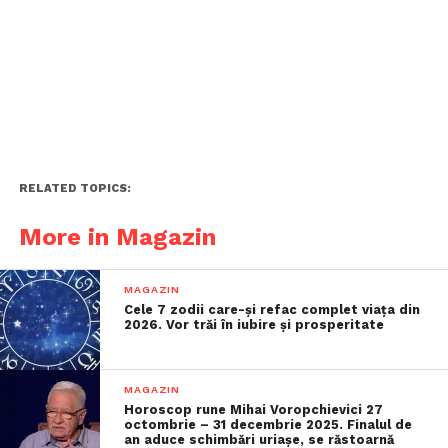
RELATED TOPICS:
More in Magazin
MAGAZIN
Cele 7 zodii care-și refac complet viața din
2026. Vor trăi în iubire și prosperitate
MAGAZIN
Horoscop rune Mihai Voropchievici 27
octombrie – 31 decembrie 2025. Finalul de
an aduce schimbări uriașe, se răstoarnă