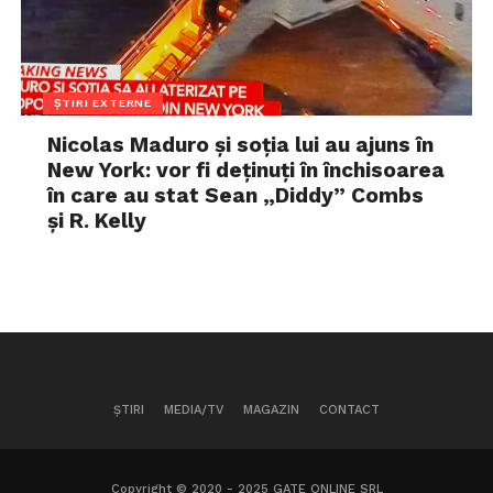
ȘTIRI EXTERNE
Nicolas Maduro și soția lui au ajuns în
New York: vor fi deținuți în închisoarea
în care au stat Sean „Diddy” Combs
și R. Kelly
ȘTIRI
MEDIA/TV
MAGAZIN
CONTACT
Copyright © 2020 - 2025 GATE ONLINE SRL