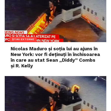
ȘTIRI EXTERNE
Nicolas Maduro și soția lui au ajuns în
New York: vor fi deținuți în închisoarea
în care au stat Sean „Diddy” Combs
și R. Kelly