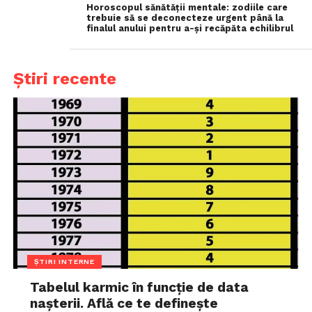
Horoscopul sănătății mentale: zodiile care
trebuie să se deconecteze urgent până la
finalul anului pentru a-și recăpăta echilibrul
Știri recente
ȘTIRI INTERNE
Tabelul karmic în funcție de data
nașterii. Află ce te definește