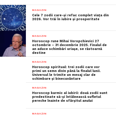
MAGAZIN
Cele 7 zodii care-și refac complet viața din
2026. Vor trăi în iubire și prosperitate
MAGAZIN
Horoscop rune Mihai Voropchievici 27
octombrie – 31 decembrie 2025. Finalul de
an aduce schimbări uriașe, se răstoarnă
destine
MAGAZIN
Horoscop spiritual: trei zodii care vor
primi un semn divin până la finalul lunii.
Universul le trimite un mesaj clar de
schimbare și binecuvântare
MAGAZIN
Horoscop karmic al iubirii: două zodii sunt
predestinate să-și întâlnească sufletul
pereche înainte de sfârșitul anului
MAGAZIN