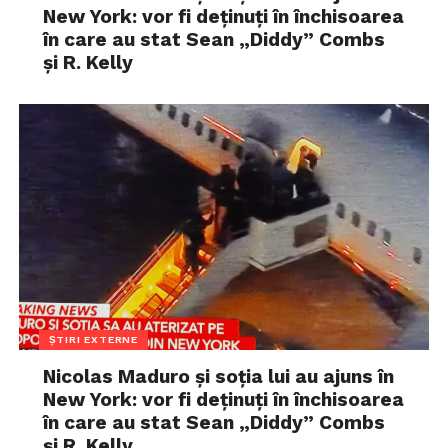
New York: vor fi deținuți în închisoarea
în care au stat Sean „Diddy” Combs
și R. Kelly
ȘTIRI EXTERNE
Nicolas Maduro și soția lui au ajuns în
New York: vor fi deținuți în închisoarea
în care au stat Sean „Diddy” Combs
și R. Kelly