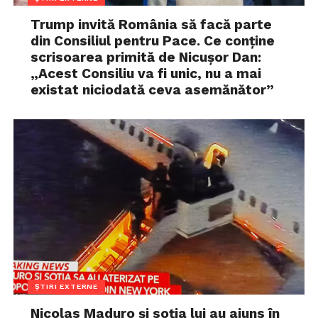
Trump invită România să facă parte
din Consiliul pentru Pace. Ce conține
scrisoarea primită de Nicușor Dan:
„Acest Consiliu va fi unic, nu a mai
existat niciodată ceva asemănător”
ȘTIRI EXTERNE
Nicolas Maduro și soția lui au ajuns în