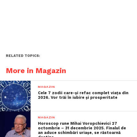
RELATED TOPICS:
More in Magazin
MAGAZIN
Cele 7 zodii care-și refac complet viața din
2026. Vor trăi în iubire și prosperitate
MAGAZIN
Horoscop rune Mihai Voropchievici 27
octombrie – 31 decembrie 2025. Finalul de
an aduce schimbări uriașe, se răstoarnă