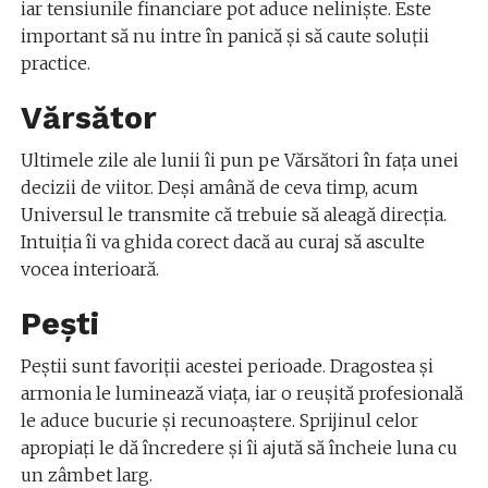
iar tensiunile financiare pot aduce neliniște. Este
important să nu intre în panică și să caute soluții
practice.
Vărsător
Ultimele zile ale lunii îi pun pe Vărsători în fața unei
decizii de viitor. Deși amână de ceva timp, acum
Universul le transmite că trebuie să aleagă direcția.
Intuiția îi va ghida corect dacă au curaj să asculte
vocea interioară.
Pești
Peștii sunt favoriții acestei perioade. Dragostea și
armonia le luminează viața, iar o reușită profesională
le aduce bucurie și recunoaștere. Sprijinul celor
apropiați le dă încredere și îi ajută să încheie luna cu
un zâmbet larg.