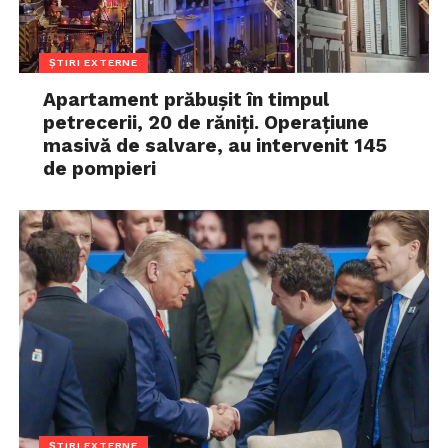
ȘTIRI EXTERNE
Apartament prăbușit în timpul
petrecerii, 20 de răniți. Operațiune
masivă de salvare, au intervenit 145
de pompieri
ȘTIRI EXTERNE