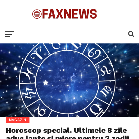
MAGAZIN
Horoscop special. Ultimele 8 zile
aduc lapte și miere pentru 2 zodii,