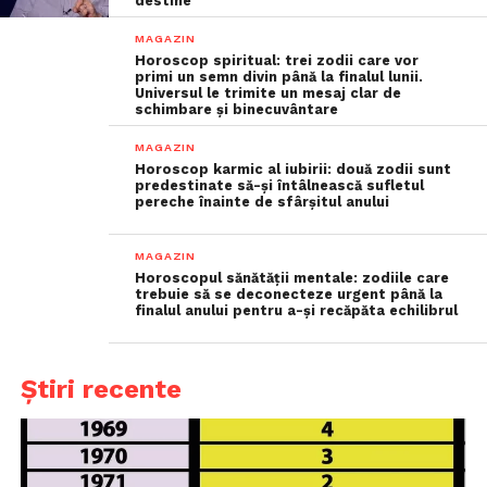
destine
MAGAZIN
Horoscop spiritual: trei zodii care vor
primi un semn divin până la finalul lunii.
Universul le trimite un mesaj clar de
schimbare și binecuvântare
MAGAZIN
Horoscop karmic al iubirii: două zodii sunt
predestinate să-și întâlnească sufletul
pereche înainte de sfârșitul anului
MAGAZIN
Horoscopul sănătății mentale: zodiile care
trebuie să se deconecteze urgent până la
finalul anului pentru a-și recăpăta echilibrul
Știri recente