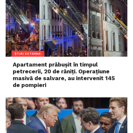
ȘTIRI EXTERNE
Apartament prăbușit în timpul
petrecerii, 20 de răniți. Operațiune
masivă de salvare, au intervenit 145
de pompieri