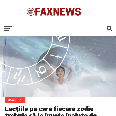
MAGAZIN
Lecțiile pe care fiecare zodie
trebuie să le învețe înainte de