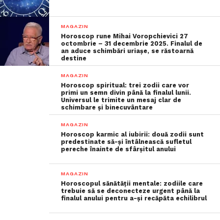
MAGAZIN
Horoscop rune Mihai Voropchievici 27
octombrie – 31 decembrie 2025. Finalul de
an aduce schimbări uriașe, se răstoarnă
destine
MAGAZIN
Horoscop spiritual: trei zodii care vor
primi un semn divin până la finalul lunii.
Universul le trimite un mesaj clar de
schimbare și binecuvântare
MAGAZIN
Horoscop karmic al iubirii: două zodii sunt
predestinate să-și întâlnească sufletul
pereche înainte de sfârșitul anului
MAGAZIN
Horoscopul sănătății mentale: zodiile care
trebuie să se deconecteze urgent până la
finalul anului pentru a-și recăpăta echilibrul