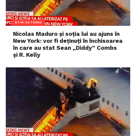
ȘTIRI EXTERNE
Nicolas Maduro și soția lui au ajuns în
New York: vor fi deținuți în închisoarea
în care au stat Sean „Diddy” Combs
și R. Kelly