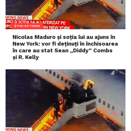
ȘTIRI EXTERNE
Nicolas Maduro și soția lui au ajuns în
New York: vor fi deținuți în închisoarea
în care au stat Sean „Diddy” Combs
și R. Kelly