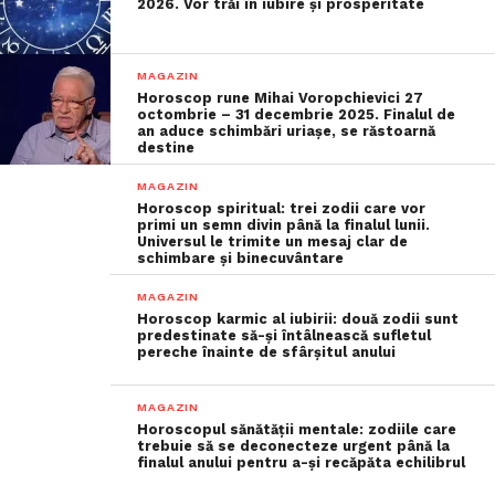
2026. Vor trăi în iubire și prosperitate
MAGAZIN
Horoscop rune Mihai Voropchievici 27
octombrie – 31 decembrie 2025. Finalul de
an aduce schimbări uriașe, se răstoarnă
destine
MAGAZIN
Horoscop spiritual: trei zodii care vor
primi un semn divin până la finalul lunii.
Universul le trimite un mesaj clar de
schimbare și binecuvântare
MAGAZIN
Horoscop karmic al iubirii: două zodii sunt
predestinate să-și întâlnească sufletul
pereche înainte de sfârșitul anului
MAGAZIN
Horoscopul sănătății mentale: zodiile care
trebuie să se deconecteze urgent până la
finalul anului pentru a-și recăpăta echilibrul