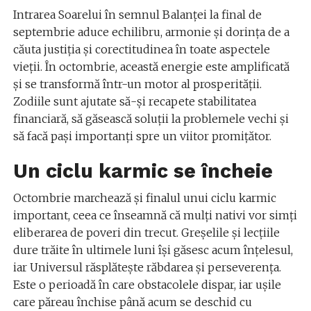
Intrarea Soarelui în semnul Balanței la final de
septembrie aduce echilibru, armonie și dorința de a
căuta justiția și corectitudinea în toate aspectele
vieții. În octombrie, această energie este amplificată
și se transformă într-un motor al prosperității.
Zodiile sunt ajutate să-și recapete stabilitatea
financiară, să găsească soluții la problemele vechi și
să facă pași importanți spre un viitor promițător.
Un ciclu karmic se încheie
Octombrie marchează și finalul unui ciclu karmic
important, ceea ce înseamnă că mulți nativi vor simți
eliberarea de poveri din trecut. Greșelile și lecțiile
dure trăite în ultimele luni își găsesc acum înțelesul,
iar Universul răsplătește răbdarea și perseverența.
Este o perioadă în care obstacolele dispar, iar ușile
care păreau închise până acum se deschid cu