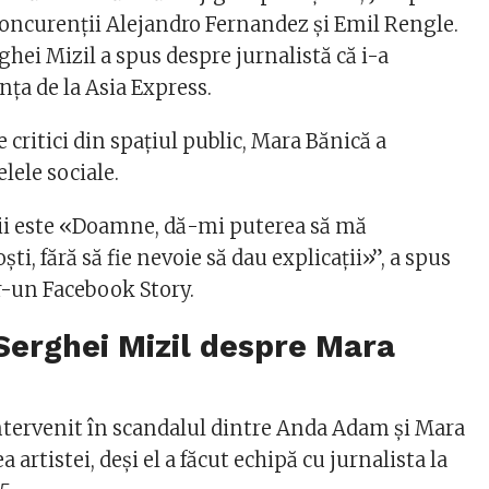
concurenții Alejandro Fernandez și Emil Rengle.
rghei Mizil a spus despre jurnalistă că i-a
nța de la Asia Express.
 critici din spațiul public, Mara Bănică a
elele sociale.
ii este «Doamne, dă-mi puterea să mă
ti, fără să fie nevoie să dau explicații»”, a spus
r-un Facebook Story.
Serghei Mizil despre Mara
intervenit în scandalul dintre Anda Adam și Mara
 artistei, deși el a făcut echipă cu jurnalista la