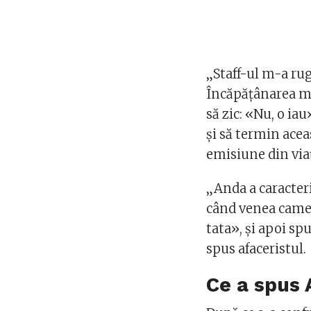
„Staff-ul m-a rug
Încăpățânarea mea
să zic: «Nu, o ia
și să termin ace
emisiune din viaț
„Anda a caracteri
când venea camer
tata», și apoi sp
spus afaceristul.
Ce a spus