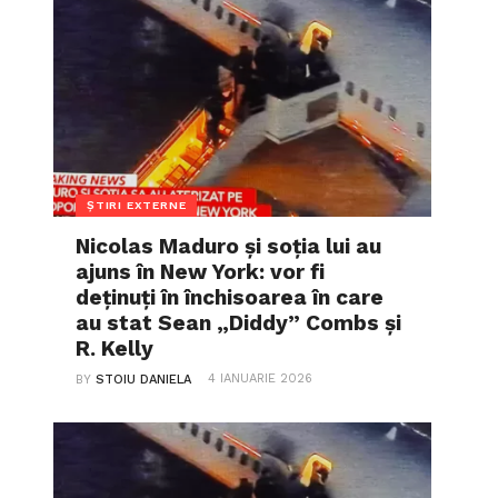
ȘTIRI EXTERNE
Nicolas Maduro și soția lui au
ajuns în New York: vor fi
deținuți în închisoarea în care
au stat Sean „Diddy” Combs și
R. Kelly
4 IANUARIE 2026
BY
STOIU DANIELA