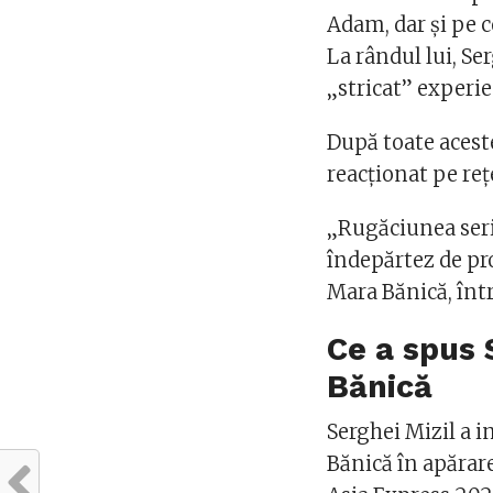
Adam, dar și pe 
La rândul lui, Se
„stricat” experie
După toate aceste
reacționat pe reț
„Rugăciunea ser
îndepărtez de proș
Mara Bănică, înt
Ce a spus 
Bănică
Serghei Mizil a 
Bănică în apărarea