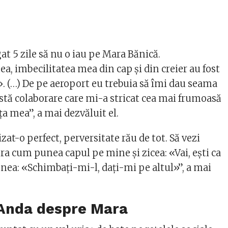
at 5 zile să nu o iau pe Mara Bănică.
, imbecilitatea mea din cap și din creier au fost
u». (…) De pe aeroport eu trebuia să îmi dau seama
astă colaborare care mi-a stricat cea mai frumoasă
a mea”, a mai dezvăluit el.
zat-o perfect, perversitate rău de tot. Să vezi
a cum punea capul pe mine și zicea: «Vai, ești ca
unea: «Schimbați-mi-l, dați-mi pe altul»”, a mai
 Anda despre Mara