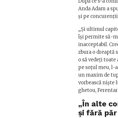
După ce s-a confr
Anda Adam a spus 
și pe concurenți
„Și ultimul capit
își permite să-m
inacceptabil. Cred
zbura o dreaptă s
o să vedeți toate
pe soțul meu, l-a 
un maxim de tupe
vorbească niște l
ghetou, Ferentar
„În alte co
și fără păr