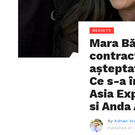
MEDIA/TV
Mara Bă
contrac
aștepta
Ce s-a î
Asia Ex
si Anda
By
Adrian Vr
Published on