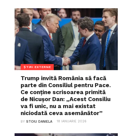
ȘTIRI EXTERNE
Trump invită România să facă
parte din Consiliul pentru Pace.
Ce conține scrisoarea primită
de Nicușor Dan: „Acest Consiliu
va fi unic, nu a mai existat
niciodată ceva asemănător”
18 IANUARIE 2026
BY
STOIU DANIELA