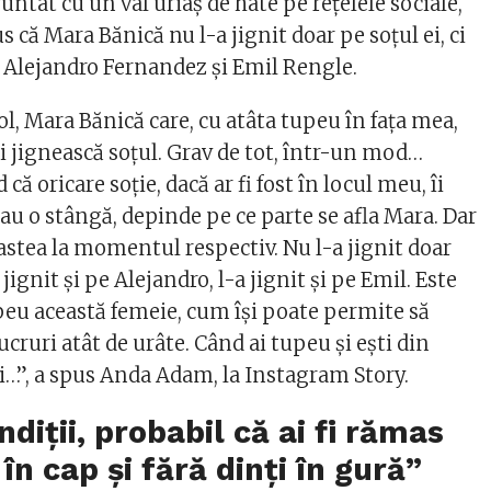
untat cu un val uriaș de hate pe rețelele sociale,
că Mara Bănică nu l-a jignit doar pe soțul ei, ci
i Alejandro Fernandez și Emil Rengle.
ol, Mara Bănică care, cu atâta tupeu în fața mea,
i jignească soțul. Grav de tot, într-un mod…
 că oricare soție, dacă ar fi fost în locul meu, îi
au o stângă, depinde pe ce parte se afla Mara. Dar
 astea la momentul respectiv. Nu l-a jignit doar
jignit și pe Alejandro, l-a jignit și pe Emil. Este
u această femeie, cum își poate permite să
ucruri atât de urâte. Când ai tupeu și ești din
i…”, a spus Anda Adam, la Instagram Story.
ndiții, probabil că ai fi rămas
 în cap și fără dinți în gură”