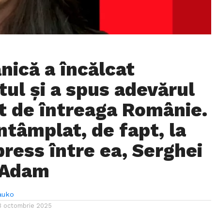
nică a încălcat
tul și a spus adevărul
t de întreaga Românie.
ntâmplat, de fapt, la
press între ea, Serghei
 Adam
auko
3 octombrie 2025