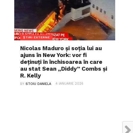
ȘTIRI EXTERNE
Nicolas Maduro și soția lui au
ajuns în New York: vor fi
deținuți în închisoarea în care
au stat Sean „Diddy” Combs și
R. Kelly
4 IANUARIE 2026
BY
STOIU DANIELA