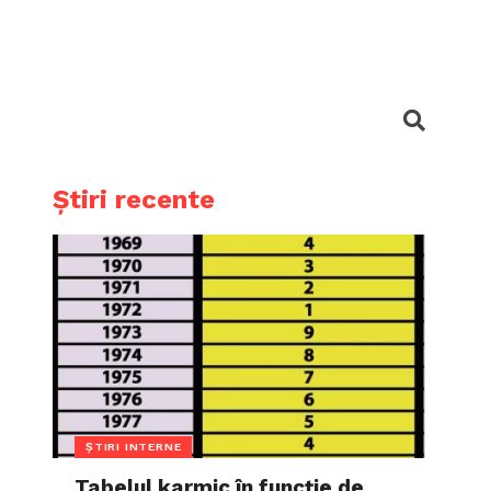
Știri recente
ȘTIRI INTERNE
Tabelul karmic în funcție de