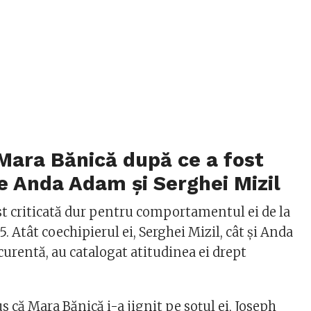
Mara Bănică după ce a fost
de Anda Adam și Serghei Mizil
st criticată dur pentru comportamentul ei de la
. Atât coechipierul ei, Serghei Mizil, cât și Anda
curentă, au catalogat atitudinea ei drept
că Mara Bănică i-a jignit pe soțul ei, Joseph