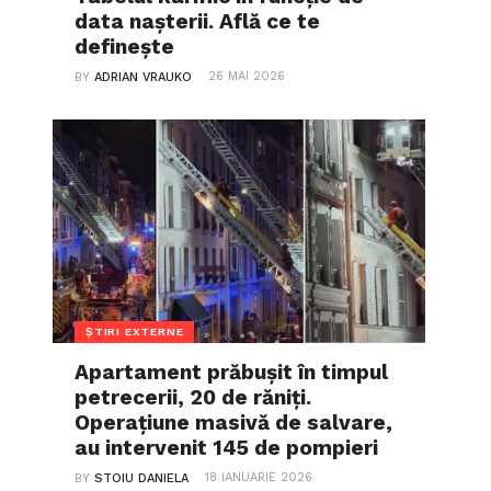
data nașterii. Află ce te
definește
26 MAI 2026
BY
ADRIAN VRAUKO
ȘTIRI EXTERNE
Apartament prăbușit în timpul
petrecerii, 20 de răniți.
Operațiune masivă de salvare,
au intervenit 145 de pompieri
18 IANUARIE 2026
BY
STOIU DANIELA