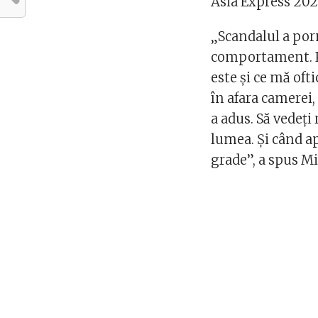
Asia Express 202
„Scandalul a por
comportament. Pe
este și ce mă of
în afara camerei,
a adus. Să vedeți 
lumea. Și când a
grade”, a spus Mi