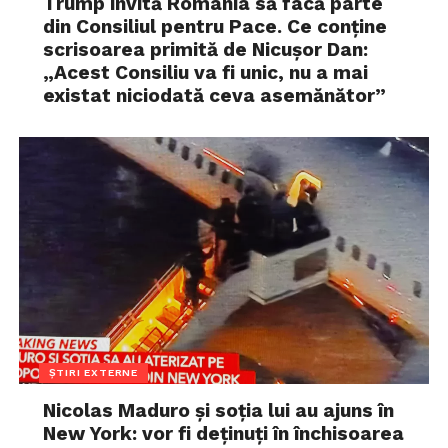
Trump invită România să facă parte
din Consiliul pentru Pace. Ce conține
scrisoarea primită de Nicușor Dan:
„Acest Consiliu va fi unic, nu a mai
existat niciodată ceva asemănător”
ȘTIRI EXTERNE
Nicolas Maduro și soția lui au ajuns în
New York: vor fi deținuți în închisoarea