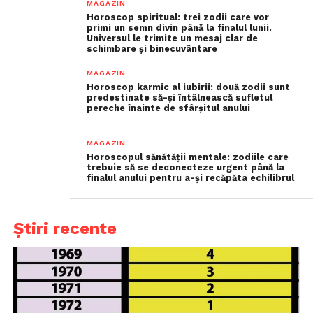
MAGAZIN
Horoscop spiritual: trei zodii care vor
primi un semn divin până la finalul lunii.
Universul le trimite un mesaj clar de
schimbare și binecuvântare
MAGAZIN
Horoscop karmic al iubirii: două zodii sunt
predestinate să-și întâlnească sufletul
pereche înainte de sfârșitul anului
MAGAZIN
Horoscopul sănătății mentale: zodiile care
trebuie să se deconecteze urgent până la
finalul anului pentru a-și recăpăta echilibrul
Știri recente