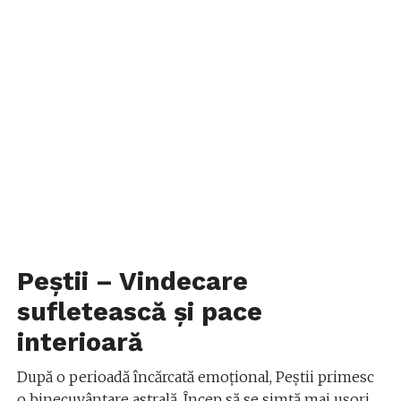
Peștii – Vindecare
sufletească și pace
interioară
După o perioadă încărcată emoțional, Peștii primesc
o binecuvântare astrală. Încep să se simtă mai ușori,