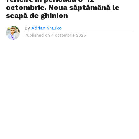
octombrie. Noua săptămână le
scapă de ghinion
By
Adrian Vrauko
Published on
4 octombrie 2025