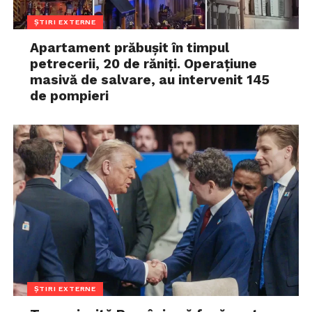
ȘTIRI EXTERNE
Apartament prăbușit în timpul
petrecerii, 20 de răniți. Operațiune
masivă de salvare, au intervenit 145
de pompieri
ȘTIRI EXTERNE