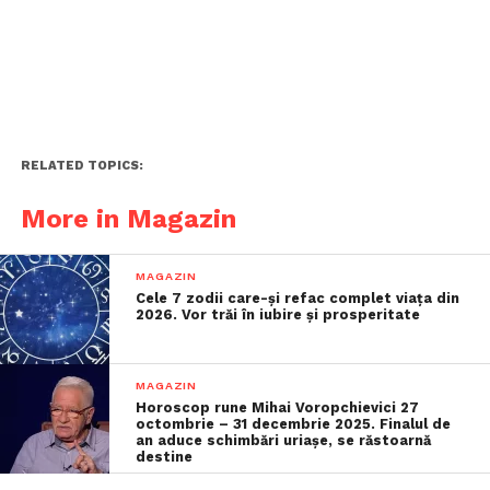
RELATED TOPICS:
More in Magazin
MAGAZIN
Cele 7 zodii care-și refac complet viața din
2026. Vor trăi în iubire și prosperitate
MAGAZIN
Horoscop rune Mihai Voropchievici 27
octombrie – 31 decembrie 2025. Finalul de
an aduce schimbări uriașe, se răstoarnă
destine