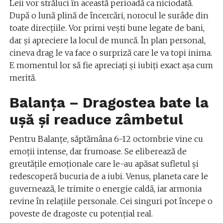
Leii vor străluci în această perioadă ca niciodată.
După o lună plină de încercări, norocul le surâde din
toate direcțiile. Vor primi vești bune legate de bani,
dar și apreciere la locul de muncă. În plan personal,
cineva drag le va face o surpriză care le va topi inima.
E momentul lor să fie apreciați și iubiți exact așa cum
merită.
Balanța – Dragostea bate la
ușă și readuce zâmbetul
Pentru Balanțe, săptămâna 6-12 octombrie vine cu
emoții intense, dar frumoase. Se eliberează de
greutățile emoționale care le-au apăsat sufletul și
redescoperă bucuria de a iubi. Venus, planeta care le
guvernează, le trimite o energie caldă, iar armonia
revine în relațiile personale. Cei singuri pot începe o
poveste de dragoste cu potențial real.