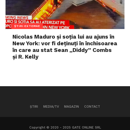
ȘTIRI EXTERNE
Nicolas Maduro și soția lui au ajuns în
New York: vor fi deținuți în închisoarea
în care au stat Sean „Diddy” Combs
și R. Kelly
ȘTIRI
MEDIA/TV
MAGAZIN
CONTACT
Copyright © 2020 - 2025 GATE ONLINE SRL