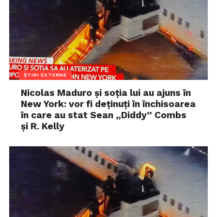
ȘTIRI EXTERNE
Nicolas Maduro și soția lui au ajuns în
New York: vor fi deținuți în închisoarea
în care au stat Sean „Diddy” Combs
și R. Kelly