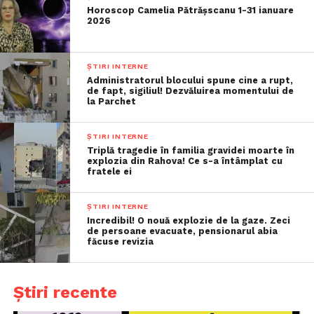
Horoscop Camelia Pătrășscanu 1-31 ianuare
2026
ȘTIRI INTERNE
Administratorul blocului spune cine a rupt,
de fapt, sigiliul! Dezvăluirea momentului de
la Parchet
ȘTIRI INTERNE
Triplă tragedie în familia gravidei moarte în
explozia din Rahova! Ce s-a întâmplat cu
fratele ei
ȘTIRI INTERNE
Incredibil! O nouă explozie de la gaze. Zeci
de persoane evacuate, pensionarul abia
făcuse revizia
Știri recente