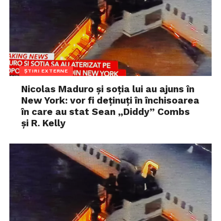
ȘTIRI EXTERNE
Nicolas Maduro și soția lui au ajuns în
New York: vor fi deținuți în închisoarea
în care au stat Sean „Diddy” Combs
și R. Kelly