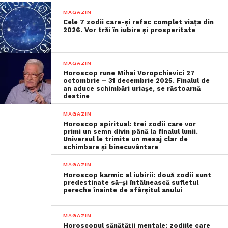
MAGAZIN
Cele 7 zodii care-și refac complet viața din
2026. Vor trăi în iubire și prosperitate
MAGAZIN
Horoscop rune Mihai Voropchievici 27
octombrie – 31 decembrie 2025. Finalul de
an aduce schimbări uriașe, se răstoarnă
destine
MAGAZIN
Horoscop spiritual: trei zodii care vor
primi un semn divin până la finalul lunii.
Universul le trimite un mesaj clar de
schimbare și binecuvântare
MAGAZIN
Horoscop karmic al iubirii: două zodii sunt
predestinate să-și întâlnească sufletul
pereche înainte de sfârșitul anului
MAGAZIN
Horoscopul sănătății mentale: zodiile care