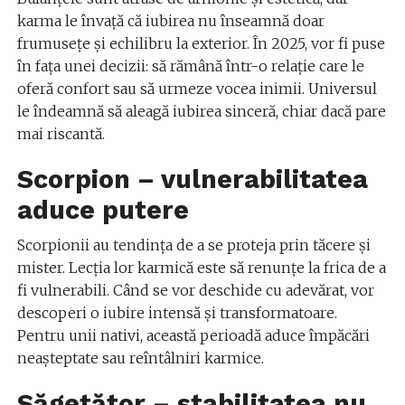
karma le învață că iubirea nu înseamnă doar
frumusețe și echilibru la exterior. În 2025, vor fi puse
în fața unei decizii: să rămână într-o relație care le
oferă confort sau să urmeze vocea inimii. Universul
le îndeamnă să aleagă iubirea sinceră, chiar dacă pare
mai riscantă.
Scorpion – vulnerabilitatea
aduce putere
Scorpionii au tendința de a se proteja prin tăcere și
mister. Lecția lor karmică este să renunțe la frica de a
fi vulnerabili. Când se vor deschide cu adevărat, vor
descoperi o iubire intensă și transformatoare.
Pentru unii nativi, această perioadă aduce împăcări
neașteptate sau reîntâlniri karmice.
Săgetător – stabilitatea nu