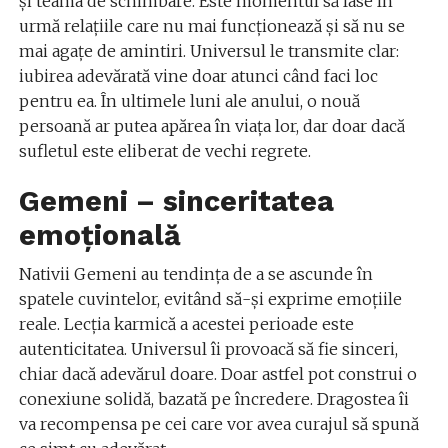
și teama de schimbare. Este momentul să lase în
urmă relațiile care nu mai funcționează și să nu se
mai agațe de amintiri. Universul le transmite clar:
iubirea adevărată vine doar atunci când faci loc
pentru ea. În ultimele luni ale anului, o nouă
persoană ar putea apărea în viața lor, dar doar dacă
sufletul este eliberat de vechi regrete.
Gemeni – sinceritatea
emoțională
Nativii Gemeni au tendința de a se ascunde în
spatele cuvintelor, evitând să-și exprime emoțiile
reale. Lecția karmică a acestei perioade este
autenticitatea. Universul îi provoacă să fie sinceri,
chiar dacă adevărul doare. Doar astfel pot construi o
conexiune solidă, bazată pe încredere. Dragostea îi
va recompensa pe cei care vor avea curajul să spună