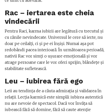
ce simt cu adevărat.
Rac – iertarea este cheia
vindecării
Pentru Raci, karma iubirii are legătură cu trecutul și
cu rănile nevindecate. Universul le cere să ierte, nu
doar pe ceilalți, ci și pe ei înșiși. Numai așa pot
redobândi pacea interioară. În următoarea perioadă,
nativii Rac vor simți o ușurare emoțională și vor
atrage persoane care le vor oferi sprijin, blândețe și
stabilitate sufletească.
Leu – iubirea fără ego
Leii au tendința de a căuta admirația și validarea în
relații. Lecția karmică este simplă: iubirea autentică
nu are nevoie de spectacol. Dacă vor învăța să
iubească fără să domine, fără să caute atenție