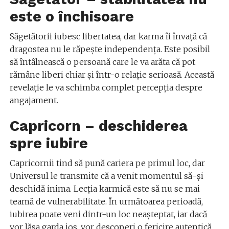
este o închisoare
Săgetătorii iubesc libertatea, dar karma îi învață că
dragostea nu le răpește independența. Este posibil
să întâlnească o persoană care le va arăta că pot
rămâne liberi chiar și într-o relație serioasă. Această
revelație le va schimba complet percepția despre
angajament.
Capricorn – deschiderea
spre iubire
Capricornii tind să pună cariera pe primul loc, dar
Universul le transmite că a venit momentul să-și
deschidă inima. Lecția karmică este să nu se mai
teamă de vulnerabilitate. În următoarea perioadă,
iubirea poate veni dintr-un loc neașteptat, iar dacă
vor lăsa garda jos, vor descoperi o fericire autentică.