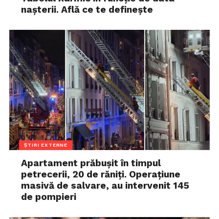
nașterii. Află ce te definește
ȘTIRI EXTERNE
Apartament prăbușit în timpul
petrecerii, 20 de răniți. Operațiune
masivă de salvare, au intervenit 145
de pompieri