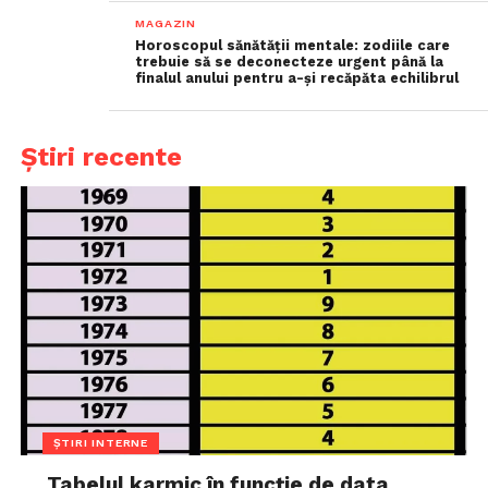
MAGAZIN
Horoscopul sănătății mentale: zodiile care
trebuie să se deconecteze urgent până la
finalul anului pentru a-și recăpăta echilibrul
Știri recente
ȘTIRI INTERNE
Tabelul karmic în funcție de data