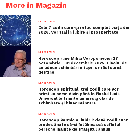
More in Magazin
MAGAZIN
Cele 7 zodii care-și refac complet viața din
2026. Vor trăi în iubire și prosperitate
MAGAZIN
Horoscop rune Mihai Voropchievici 27
octombrie – 31 decembrie 2025. Finalul de
an aduce schimbări uriașe, se răstoarnă
destine
MAGAZIN
Horoscop spiritual: trei zodii care vor
primi un semn divin până la finalul lunii.
Universul le trimite un mesaj clar de
schimbare și binecuvântare
MAGAZIN
Horoscop karmic al iubirii: două zodii sunt
predestinate să-și întâlnească sufletul
pereche înainte de sfârșitul anului