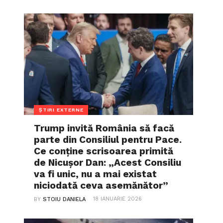
ȘTIRI EXTERNE
Trump invită România să facă
parte din Consiliul pentru Pace.
Ce conține scrisoarea primită
de Nicușor Dan: „Acest Consiliu
va fi unic, nu a mai existat
niciodată ceva asemănător”
18 IANUARIE 2026
BY
STOIU DANIELA