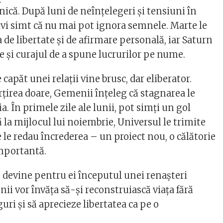
ică. După luni de neînțelegeri și tensiuni în
tivi simt că nu mai pot ignora semnele. Marte le
 de libertate și de afirmare personală, iar Saturn
e și curajul de a spune lucrurilor pe nume.
 capăt unei relații vine brusc, dar eliberator.
rțirea doare, Gemenii înțeleg că stagnarea le
a. În primele zile ale lunii, pot simți un gol
ă la mijlocul lui noiembrie, Universul le trimite
 le redau încrederea – un proiect nou, o călătorie
importantă.
 devine pentru ei începutul unei renașteri
ii vor învăța să-și reconstruiască viața fără
guri și să aprecieze libertatea ca pe o