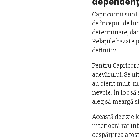
dependenț
Capricornii sunt 
de început de lună
determinare, dar 
Relațiile bazate 
definitiv.
Pentru Capricor
adevărului. Se uit
au oferit mult, n
nevoie. În loc să
aleg să meargă s
Această decizie l
interioară rar în
despărțirea a fos