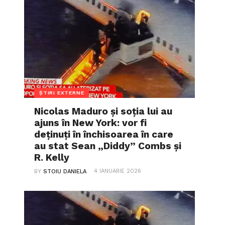
ȘTIRI EXTERNE
Nicolas Maduro și soția lui au
ajuns în New York: vor fi
deținuți în închisoarea în care
au stat Sean „Diddy” Combs și
R. Kelly
4 IANUARIE 2026
BY
STOIU DANIELA