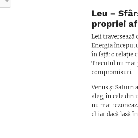
Leu – Sfâr
propriei a
Leii traversează 
Energia începutu
în față: o relație
Trecutul nu mai p
compromisuri.
Venus și Saturn a
aleg, în cele din
nu mai rezonează 
chiar dacă lasă î