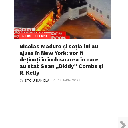
ȘTIRI EXTERNE
Nicolas Maduro și soția lui au
ajuns în New York: vor fi
deținuți în închisoarea în care
au stat Sean „Diddy” Combs și
R. Kelly
4 IANUARIE 2026
BY
STOIU DANIELA