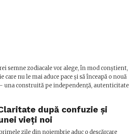
trei semne zodiacale vor alege, în mod conștient,
ție care nu le mai aduce pace și să înceapă o nouă
r – una construită pe independență, autenticitate
laritate după confuzie și
nei vieți noi
rimele zile din noiembrie aduc o descărcare