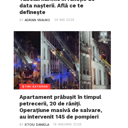
data nașterii. Află ce te
definește
26 MAI 2026
BY
ADRIAN VRAUKO
ȘTIRI EXTERNE
Apartament prăbușit în timpul
petrecerii, 20 de răniți.
Operațiune masivă de salvare,
au intervenit 145 de pompieri
18 IANUARIE 2026
BY
STOIU DANIELA