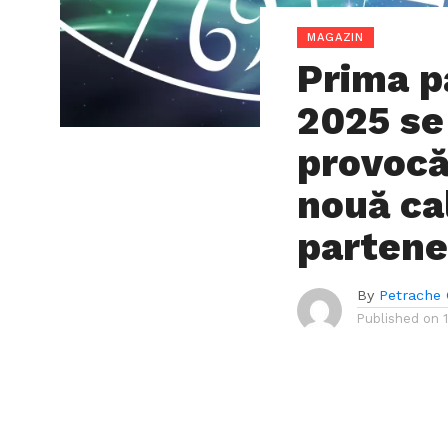
MAGAZIN
Prima p
2025 se
provocăr
nouă cal
partene
By
Petrache 
Published on