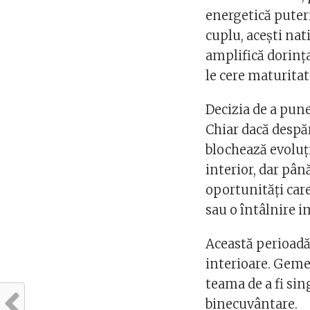
energetică putern
cuplu, acești na
amplifică dorința
le cere maturitat
Decizia de a pune
Chiar dacă despă
blochează evoluți
interior, dar pân
oportunități care
sau o întâlnire 
Această perioadă
interioare. Gemen
teama de a fi sin
binecuvântare.