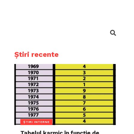
Știri recente
ȘTIRI INTERNE
Tabelul karmic în funcție de