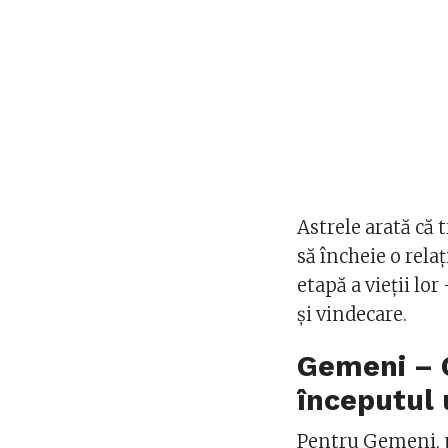
Astrele arată că 
să încheie o rela
etapă a vieții lo
și vindecare.
Gemeni – C
începutul u
Pentru Gemeni, p