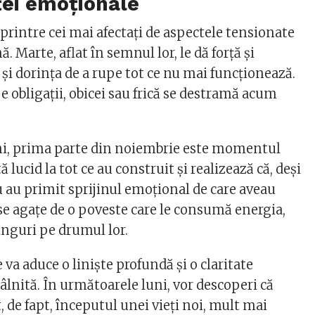
ei emoționale
printre cei mai afectați de aspectele tensionate
. Marte, aflat în semnul lor, le dă forță și
și dorința de a rupe tot ce nu mai funcționează.
pe obligații, obicei sau frică se destramă acum
ni, prima parte din noiembrie este momentul
ă lucid la tot ce au construit și realizează că, deși
u au primit sprijinul emoțional de care aveau
 se agațe de o poveste care le consumă energia,
inguri pe drumul lor.
e va aduce o liniște profundă și o claritate
tâlnită. În următoarele luni, vor descoperi că
t, de fapt, începutul unei vieți noi, mult mai