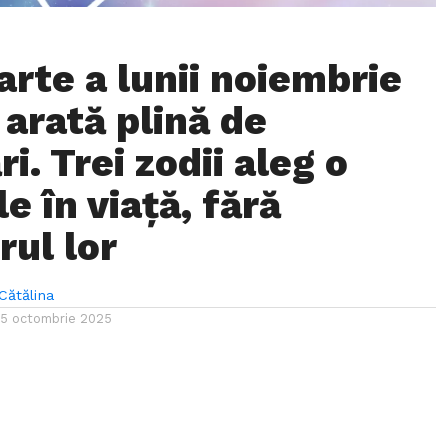
arte a lunii noiembrie
 arată plină de
i. Trei zodii aleg o
e în viață, fără
rul lor
Cătălina
15 octombrie 2025