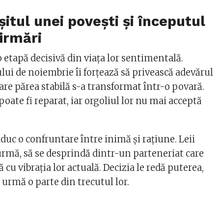
șitul unei povești și începutul
firmări
o etapă decisivă din viața lor sentimentală.
lui de noiembrie îi forțează să privească adevărul
 care părea stabilă s-a transformat într-o povară.
oate fi reparat, iar orgoliul lor nu mai acceptă
duc o confruntare între inimă și rațiune. Leii
 urmă, să se desprindă dintr-un parteneriat care
cu vibrația lor actuală. Decizia le redă puterea,
n urmă o parte din trecutul lor.