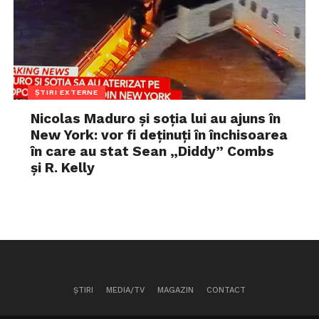
ȘTIRI EXTERNE
Nicolas Maduro și soția lui au ajuns în
New York: vor fi deținuți în închisoarea
în care au stat Sean „Diddy” Combs
și R. Kelly
ȘTIRI
MEDIA/TV
MAGAZIN
CONTACT