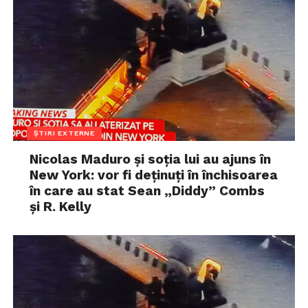
ȘTIRI EXTERNE
Nicolas Maduro și soția lui au ajuns în
New York: vor fi deținuți în închisoarea
în care au stat Sean „Diddy” Combs
și R. Kelly