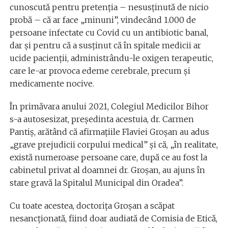
cunoscută pentru pretenția – nesusținută de nicio
probă – că ar face „minuni”, vindecând 1.000 de
persoane infectate cu Covid cu un antibiotic banal,
dar și pentru că a susținut că în spitale medicii ar
ucide pacienții, administrându-le oxigen terapeutic,
care le-ar provoca edeme cerebrale, precum și
medicamente nocive.
În primăvara anului 2021, Colegiul Medicilor Bihor
s-a autosesizat, președinta acestuia, dr. Carmen
Pantiș, arătând că afirmațiile Flaviei Groșan au adus
„grave prejudicii corpului medical” și că, „în realitate,
există numeroase persoane care, după ce au fost la
cabinetul privat al doamnei dr. Groşan, au ajuns în
stare gravă la Spitalul Municipal din Oradea”.
Cu toate acestea, doctorița Groșan a scăpat
nesancționată, fiind doar audiată de Comisia de Etică,