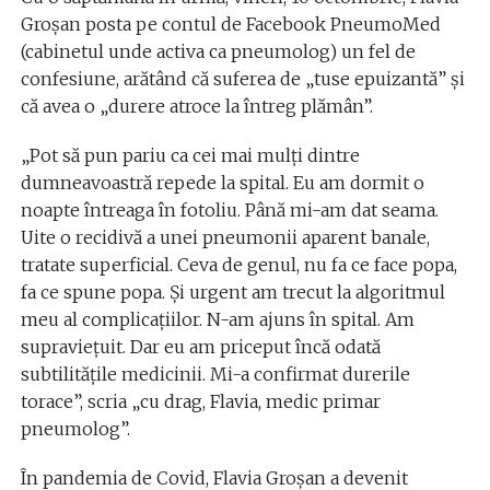
Groșan posta pe contul de Facebook PneumoMed
(cabinetul unde activa ca pneumolog) un fel de
confesiune, arătând că suferea de „tuse epuizantă” și
că avea o „durere atroce la întreg plămân”.
„Pot să pun pariu ca cei mai mulți dintre
dumneavoastră repede la spital. Eu am dormit o
noapte întreaga în fotoliu. Până mi-am dat seama.
Uite o recidivă a unei pneumonii aparent banale,
tratate superficial. Ceva de genul, nu fa ce face popa,
fa ce spune popa. Și urgent am trecut la algoritmul
meu al complicațiilor. N-am ajuns în spital. Am
supraviețuit. Dar eu am priceput încă odată
subtilitățile medicinii. Mi-a confirmat durerile
torace”, scria „cu drag, Flavia, medic primar
pneumolog”.
În pandemia de Covid, Flavia Groșan a devenit