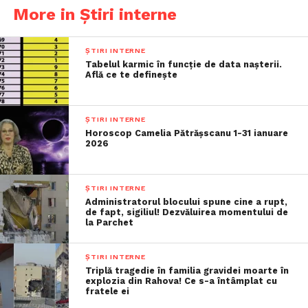
More in Știri interne
ȘTIRI INTERNE
Tabelul karmic în funcție de data nașterii.
Află ce te definește
ȘTIRI INTERNE
Horoscop Camelia Pătrășscanu 1-31 ianuare
2026
ȘTIRI INTERNE
Administratorul blocului spune cine a rupt,
de fapt, sigiliul! Dezvăluirea momentului de
la Parchet
ȘTIRI INTERNE
Triplă tragedie în familia gravidei moarte în
explozia din Rahova! Ce s-a întâmplat cu
fratele ei