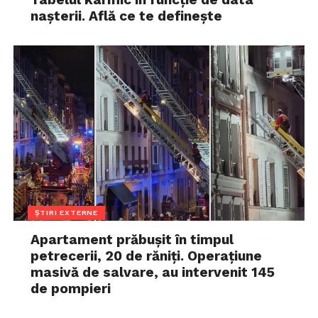
nașterii. Află ce te definește
ȘTIRI EXTERNE
Apartament prăbușit în timpul
petrecerii, 20 de răniți. Operațiune
masivă de salvare, au intervenit 145
de pompieri