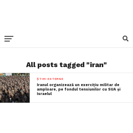
All posts tagged "iran"
ȘTIRI EXTERNE
Iranul organizează un exerciţiu militar de
amploare, pe fondul tensiunilor cu SUA şi
Israelul