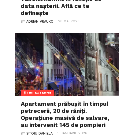
data nașterii. Află ce te
definește
26 MAI 2026
BY
ADRIAN VRAUKO
ȘTIRI EXTERNE
Apartament prăbușit în timpul
petrecerii, 20 de răniți.
Operațiune masivă de salvare,
au intervenit 145 de pompieri
18 IANUARIE 2026
BY
STOIU DANIELA