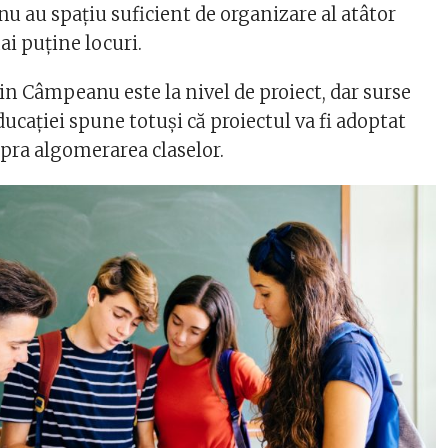
nu au spațiu suficient de organizare al atâtor
mai puține locuri.
rin Câmpeanu este la nivel de proiect, dar surse
ucației spune totuși că proiectul va fi adoptat
upra algomerarea claselor.