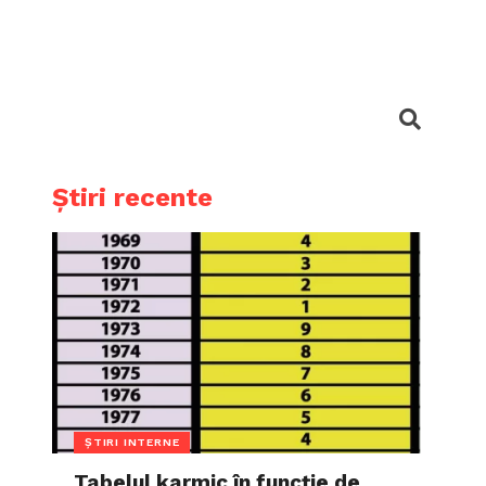
Știri recente
ȘTIRI INTERNE
Tabelul karmic în funcție de