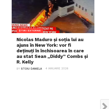
ȘTIRI EXTERNE
Nicolas Maduro și soția lui au
ajuns în New York: vor fi
deținuți în închisoarea în care
au stat Sean „Diddy” Combs și
R. Kelly
4 IANUARIE 2026
BY
STOIU DANIELA