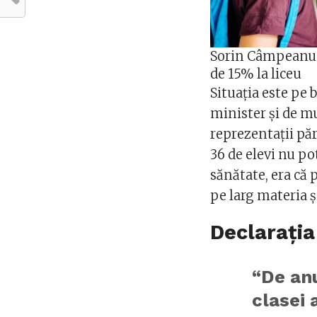
Sorin Câmpeanu p
de 15% la liceu
Situația este pe 
minister și de mul
reprezentații păr
36 de elevi nu po
sănătate, era că 
pe larg materia și
Declarația
“De anu
clasei 