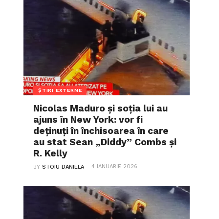
ȘTIRI EXTERNE
Nicolas Maduro și soția lui au
ajuns în New York: vor fi
deținuți în închisoarea în care
au stat Sean „Diddy” Combs și
R. Kelly
4 IANUARIE 2026
BY
STOIU DANIELA