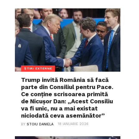
ȘTIRI EXTERNE
Trump invită România să facă
parte din Consiliul pentru Pace.
Ce conține scrisoarea primită
de Nicușor Dan: „Acest Consiliu
va fi unic, nu a mai existat
niciodată ceva asemănător”
18 IANUARIE 2026
BY
STOIU DANIELA