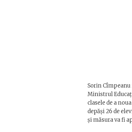
Sorin Cîmpeanu r
Ministrul Educați
clasele de a noua
depăși 26 de elevi
și măsura va fi a