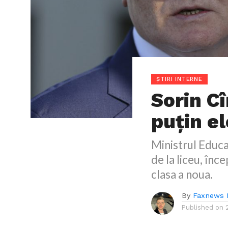
ȘTIRI INTERNE
Sorin C
puțin el
Ministrul Educa
de la liceu, în
clasa a noua.
By
Faxnews 
Published on