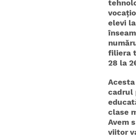
tehnolo
vocațio
elevi l
înseam
numărul
filiera
28 la 2
Acesta 
cadrul 
educată
clase m
Avem sp
viitor 