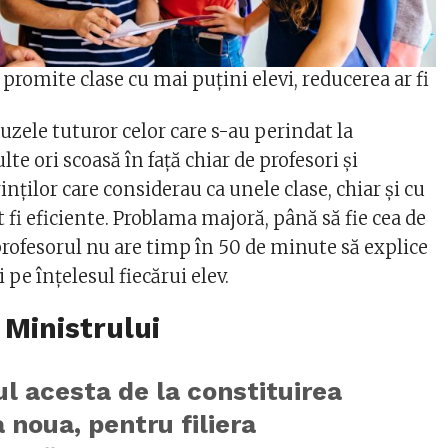
romite clase cu mai puțini elevi, reducerea ar fi
buzele tuturor celor care s-au perindat la
te ori scoasă în față chiar de profesori și
inților care considerau ca unele clase, chiar și cu
t fi eficiente. Problama majoră, până să fie cea de
profesorul nu are timp în 50 de minute să explice
 pe înțelesul fiecărui elev.
 Ministrului
l acesta de la constituirea
a noua, pentru filiera