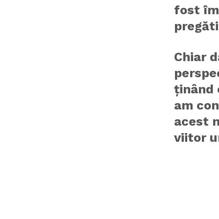
fost îm
pregăti
Chiar d
perspe
ținând
am con
acest 
viitor 