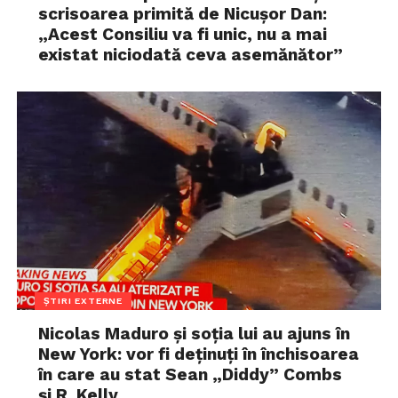
scrisoarea primită de Nicușor Dan:
„Acest Consiliu va fi unic, nu a mai
existat niciodată ceva asemănător”
ȘTIRI EXTERNE
Nicolas Maduro și soția lui au ajuns în
New York: vor fi deținuți în închisoarea
în care au stat Sean „Diddy” Combs
și R. Kelly