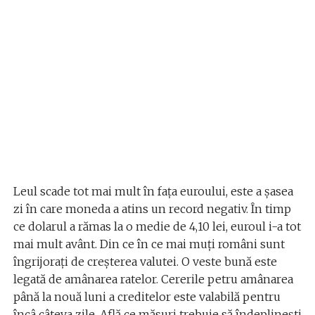
Leul scade tot mai mult în fața euroului, este a șasea
zi în care moneda a atins un record negativ. În timp
ce dolarul a rămas la o medie de 4,10 lei, euroul i-a tot
mai mult avânt. Din ce în ce mai muți români sunt
îngrijorați de creșterea valutei. O veste bună este
legată de amânarea ratelor. Cererile petru amânarea
până la nouă luni a creditelor este valabilă pentru
încâ câteva zile. Află ce măsuri trebuie să îndeplinești