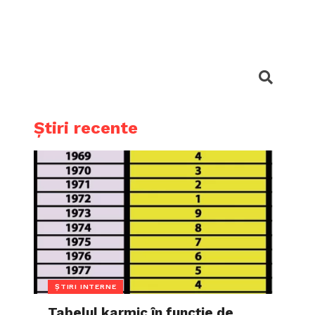
Știri recente
ȘTIRI INTERNE
Tabelul karmic în funcție de