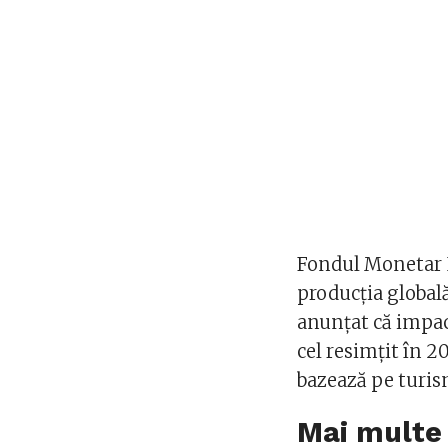
Fondul Monetar I
producția globală
anunțat că impac
cel resimțit în 2
bazează pe turis
Mai multe 