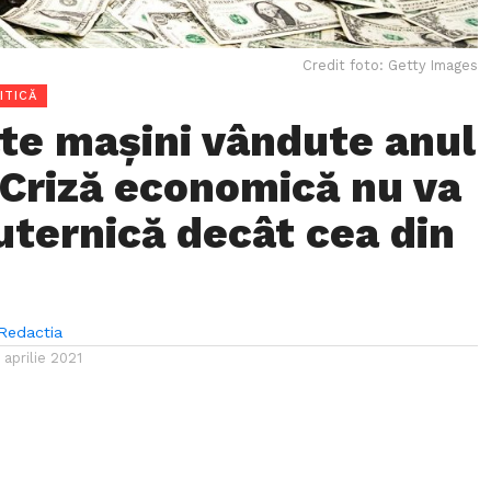
Credit foto: Getty Images
ITICĂ
te mașini vândute anul
 Criză economică nu va
puternică decât cea din
Redactia
1 aprilie 2021