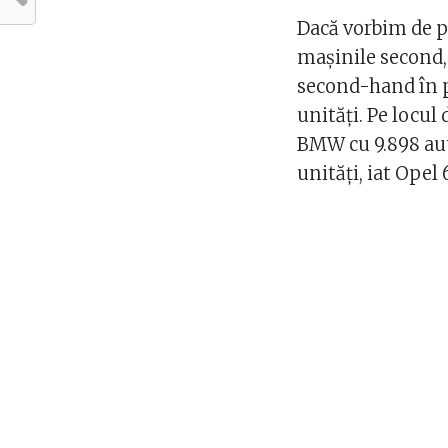
Dacă vorbim de p
mașinile second,
second-hand în p
unități. Pe locul
BMW cu 9.898 aut
unități, iat Opel 