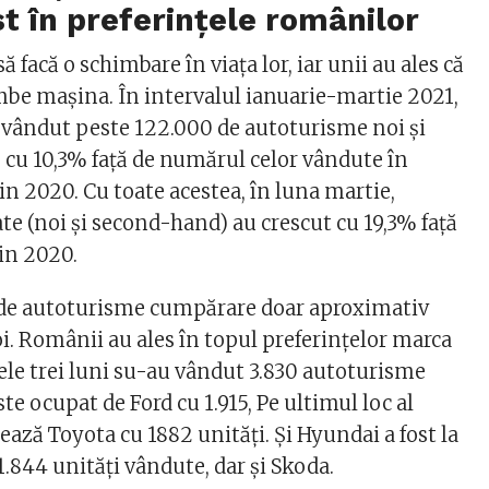
st în preferințele românilor
 facă o schimbare în viața lor, iar unii au ales că
mbe mașina. În intervalul ianuarie-martie 2021,
vândut peste 122.000 de autoturisme noi și
e cu 10,3% față de numărul celor vândute în
din 2020. Cu toate acestea, în luna martie,
te (noi și second-hand) au crescut cu 19,3% față
din 2020.
 de autoturisme cumpărare doar aproximativ
i. Românii au ales în topul preferințelor marca
 cele trei luni su-au vândut 3.830 autoturisme
ste ocupat de Ford cu 1.915, Pe ultimul loc al
ază Toyota cu 1882 unități. Și Hyundai a fost la
.844 unități vândute, dar și Skoda.