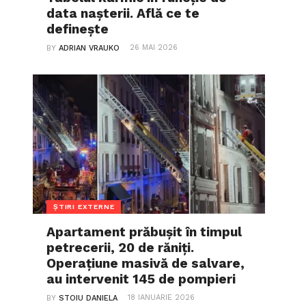
data nașterii. Află ce te
definește
26 MAI 2026
BY
ADRIAN VRAUKO
ȘTIRI EXTERNE
Apartament prăbușit în timpul
petrecerii, 20 de răniți.
Operațiune masivă de salvare,
au intervenit 145 de pompieri
18 IANUARIE 2026
BY
STOIU DANIELA