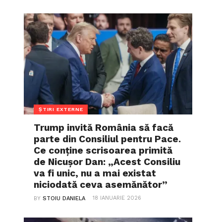
ȘTIRI EXTERNE
Trump invită România să facă
parte din Consiliul pentru Pace.
Ce conține scrisoarea primită
de Nicușor Dan: „Acest Consiliu
va fi unic, nu a mai existat
niciodată ceva asemănător”
18 IANUARIE 2026
BY
STOIU DANIELA