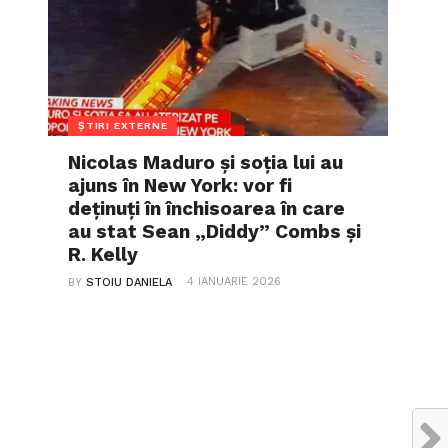
ȘTIRI EXTERNE
Nicolas Maduro și soția lui au
ajuns în New York: vor fi
deținuți în închisoarea în care
au stat Sean „Diddy” Combs și
R. Kelly
4 IANUARIE 2026
BY
STOIU DANIELA