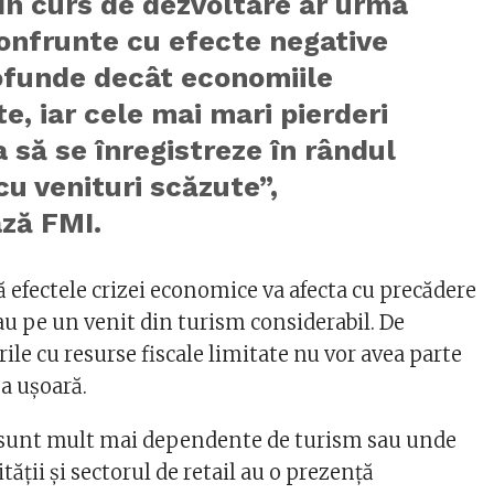
 în curs de dezvoltare ar urma
onfrunte cu efecte negative
ofunde decât economiile
e, iar cele mai mari pierderi
 să se înregistreze în rândul
 cu venituri scăzute”,
ază FMI.
ă efectele crizei economice va afecta cu precădere
zau pe un venit din turism considerabil. De
ile cu resurse fiscale limitate nu vor avea parte
ea ușoară.
 sunt mult mai dependente de turism sau unde
tăţii şi sectorul de retail au o prezenţă