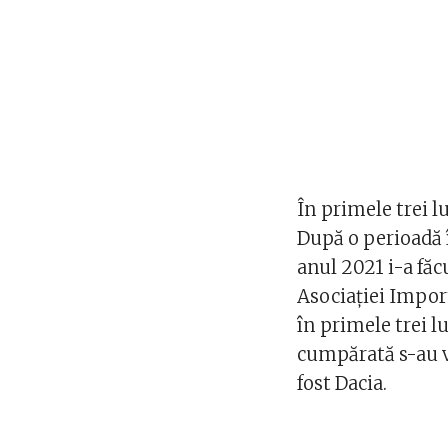
În primele trei l
După o perioadă 
anul 2021 i-a făc
Asociației Impor
în primele trei l
cumpărată s-au v
fost Dacia.