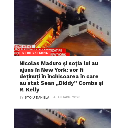
ȘTIRI EXTERNE
Nicolas Maduro și soția lui au
ajuns în New York: vor fi
deținuți în închisoarea în care
au stat Sean „Diddy” Combs și
R. Kelly
4 IANUARIE 2026
BY
STOIU DANIELA