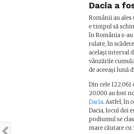
Dacia a fo
Românii au ales să
e timpul să schi
în România s-au 
rulate, în scăder
același interval 
vânzările cumula
de aceeași lună 
Din cele 122.061
20.000 au fost no
Dacia
. Astfel, în
Dacia, locul doi e
podiumul se clase
mare căutare cu 1