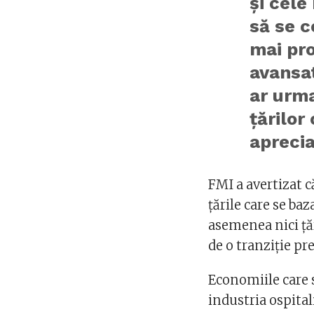
şi cele
să se c
mai pr
avansat
ar urma
ţărilor
apreci
FMI a avertizat c
țările care se ba
asemenea nici țăr
de o tranziție pr
Economiile care
industria ospitali