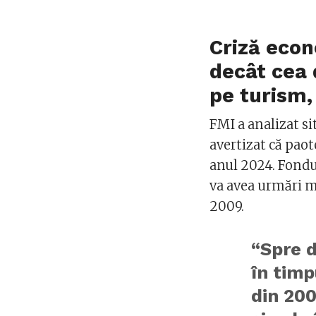
Criză econ
decât cea 
pe turism,
FMI a analizat si
avertizat că paot
anul 2024. Fondu
va avea urmări m
2009.
“Spre d
în timp
din 20