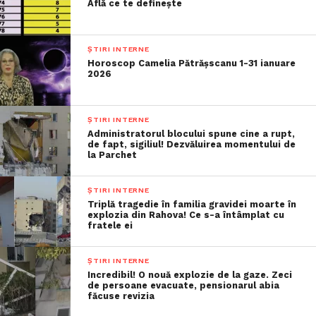
Află ce te definește
ȘTIRI INTERNE
Horoscop Camelia Pătrășscanu 1-31 ianuare
2026
ȘTIRI INTERNE
Administratorul blocului spune cine a rupt,
de fapt, sigiliul! Dezvăluirea momentului de
la Parchet
ȘTIRI INTERNE
Triplă tragedie în familia gravidei moarte în
explozia din Rahova! Ce s-a întâmplat cu
fratele ei
ȘTIRI INTERNE
Incredibil! O nouă explozie de la gaze. Zeci
de persoane evacuate, pensionarul abia
făcuse revizia