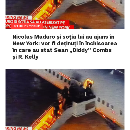
ȘTIRI EXTERNE
Nicolas Maduro și soția lui au ajuns în
New York: vor fi deținuți în închisoarea
în care au stat Sean „Diddy” Combs
și R. Kelly