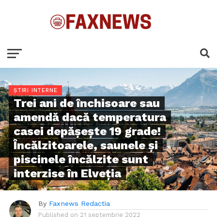
ȘTIRI INTERNE
Trei ani de închisoare sau
amendă dacă temperatura
casei depășește 19 grade!
Încălzitoarele, saunele și
piscinele încălzite sunt
interzise în Elveția
By
Faxnews Redactia
Published on
21 septembrie 2022