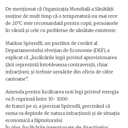
De menționat că Organizația Mondială a Sănătății
susține de mult timp că o temperatură nu mai rece
de 20°C este recomandată pentru copii, persoanele
în vârstă și cele cu probleme de sănătate existente.
Markus Spörndli, un purtător de cuvânt al
Departamentului elvețian de Economie (DEF), a
explicat că „încălcările legii privind aprovizionarea
țării reprezintă întotdeauna contravenții, chiar
infracțiuni, și trebuie urmărite din oficiu de către
cantoane”.
Amenda pentru încălcarea noii legi privind energia
va fi cuprinsă între 30- 3.000
de franci pe zi, a precizat Spörndli, precizând că
suma va depinde de natura infracțiunii și de situația
economică a făptuitorului.
În plus, încălcările intenționate ale directivelor