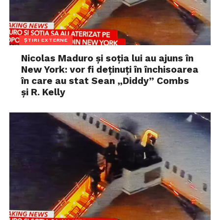
ȘTIRI EXTERNE
Nicolas Maduro și soția lui au ajuns în
New York: vor fi deținuți în închisoarea
în care au stat Sean „Diddy” Combs
și R. Kelly