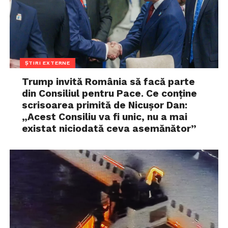
ȘTIRI EXTERNE
Trump invită România să facă parte
din Consiliul pentru Pace. Ce conține
scrisoarea primită de Nicușor Dan:
„Acest Consiliu va fi unic, nu a mai
existat niciodată ceva asemănător”