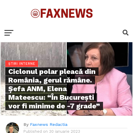
ȘTIRI INTERNE
Ciclonul polar pleacă din
România, gerul rămâne.
Șefa ANM, Elena
Mateescu: “În București
vor fi minime de -7 grade”
By
Faxnews Redactia
Published on
30 ianuarie 2023