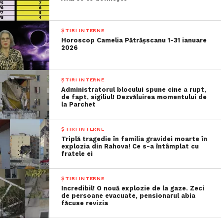
ȘTIRI INTERNE
Horoscop Camelia Pătrășscanu 1-31 ianuare
2026
ȘTIRI INTERNE
Administratorul blocului spune cine a rupt,
de fapt, sigiliul! Dezvăluirea momentului de
la Parchet
ȘTIRI INTERNE
Triplă tragedie în familia gravidei moarte în
explozia din Rahova! Ce s-a întâmplat cu
fratele ei
ȘTIRI INTERNE
Incredibil! O nouă explozie de la gaze. Zeci
de persoane evacuate, pensionarul abia
făcuse revizia