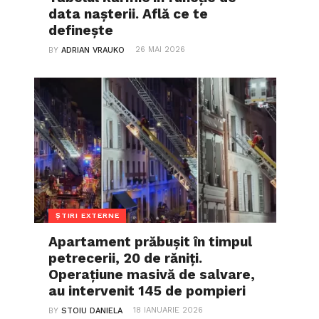
data nașterii. Află ce te
definește
26 MAI 2026
BY
ADRIAN VRAUKO
ȘTIRI EXTERNE
Apartament prăbușit în timpul
petrecerii, 20 de răniți.
Operațiune masivă de salvare,
au intervenit 145 de pompieri
18 IANUARIE 2026
BY
STOIU DANIELA