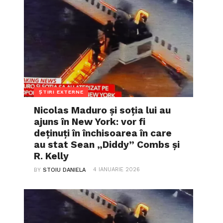
ȘTIRI EXTERNE
Nicolas Maduro și soția lui au
ajuns în New York: vor fi
deținuți în închisoarea în care
au stat Sean „Diddy” Combs și
R. Kelly
4 IANUARIE 2026
BY
STOIU DANIELA