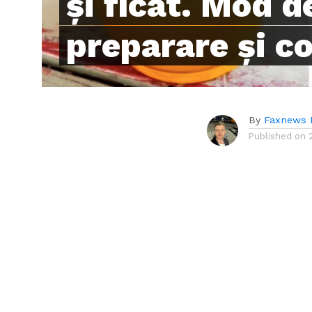
și ficat. Mod d
preparare și 
By
Faxnews 
Published on