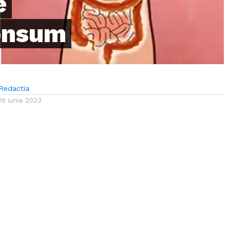
e
consum
Redactia
26 iunie 2023