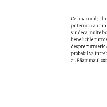
Cei mai mulți din
puternică antiinf
vindeca multe bol
beneficiile turme
despre turmeric 
probabil vă între
zi. Răspunsul es