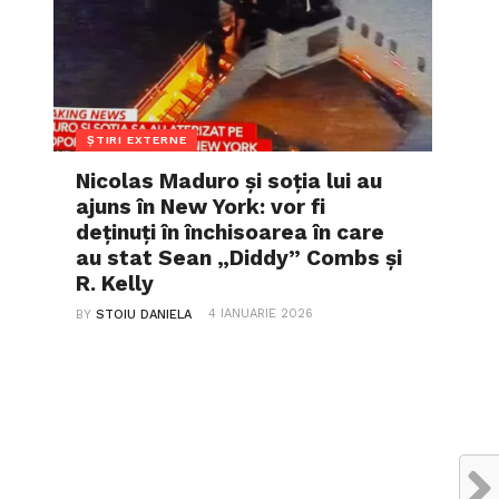
ȘTIRI EXTERNE
Nicolas Maduro și soția lui au
ajuns în New York: vor fi
deținuți în închisoarea în care
au stat Sean „Diddy” Combs și
R. Kelly
4 IANUARIE 2026
BY
STOIU DANIELA