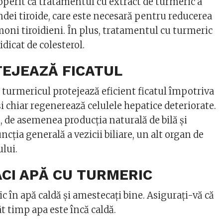
operit că tratamentul cu extract de turmeric a
ndei tiroide, care este necesară pentru reducerea
moni tiroidieni. În plus, tratamentul cu turmeric
idicat de colesterol.
OTEJEAZĂ FICATUL
 turmericul protejează eficient ficatul împotriva
i chiar regenerează celulele hepatice deteriorate.
, de asemenea producția naturală de bilă și
cția generală a vezicii biliare, un alt organ de
ului.
ACI APĂ CU TURMERIC
 în apă caldă și amestecați bine. Asigurați-vă că
t timp apa este încă caldă.