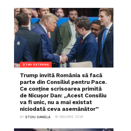
ȘTIRI EXTERNE
Trump invită România să facă
parte din Consiliul pentru Pace.
Ce conține scrisoarea primită
de Nicușor Dan: „Acest Consiliu
va fi unic, nu a mai existat
niciodată ceva asemănător”
18 IANUARIE 2026
BY
STOIU DANIELA