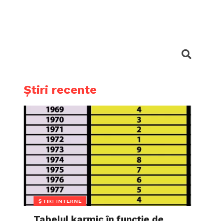
Știri recente
ȘTIRI INTERNE
Tabelul karmic în funcție de