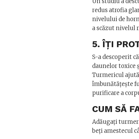
Un studiu a desc
redus atrofia gla
nivelului de hor
a scăzut nivelul r
5. ÎȚI PR
S-a descoperit că
daunelor toxice ș
Turmericul ajută
îmbunătățește fun
purificare a corp
CUM SĂ F
Adăugați turmeric
beți amestecul câ