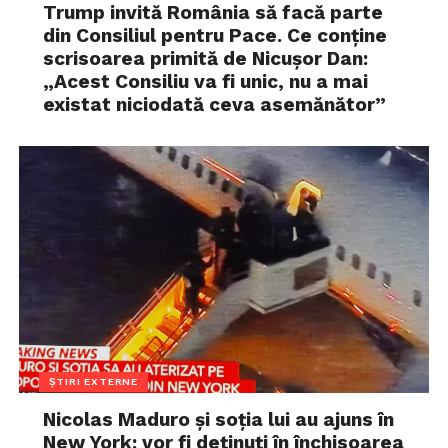
Trump invită România să facă parte
din Consiliul pentru Pace. Ce conține
scrisoarea primită de Nicușor Dan:
„Acest Consiliu va fi unic, nu a mai
existat niciodată ceva asemănător”
ȘTIRI EXTERNE
Nicolas Maduro și soția lui au ajuns în
New York: vor fi deținuți în închisoarea