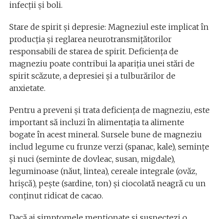
infecții și boli.
Stare de spirit și depresie: Magneziul este implicat în
producția și reglarea neurotransmițătorilor
responsabili de starea de spirit. Deficiența de
magneziu poate contribui la apariția unei stări de
spirit scăzute, a depresiei și a tulburărilor de
anxietate.
Pentru a preveni și trata deficiența de magneziu, este
important să incluzi în alimentația ta alimente
bogate în acest mineral. Sursele bune de magneziu
includ legume cu frunze verzi (spanac, kale), semințe
și nuci (seminte de dovleac, susan, migdale),
leguminoase (năut, lintea), cereale integrale (ovăz,
hrișcă), pește (sardine, ton) și ciocolată neagră cu un
conținut ridicat de cacao.
Dacă ai simptomele menționate și suspectezi o