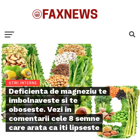
ȘTIRI INTERNE
Deficienta de magneziu te
imbolnaveste si te
oboseste. Vezi in
comentarii cele 8 semne
care arata ca iti lipseste