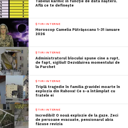
Tabelul karmic în funcție de data nașterii.
Află ce te definește
ȘTIRI INTERNE
Horoscop Camelia Pătrășscanu 1-31 ianuare
2026
ȘTIRI INTERNE
Administratorul blocului spune cine a rupt,
de fapt, sigiliul! Dezvăluirea momentului de
la Parchet
ȘTIRI INTERNE
Triplă tragedie în familia gravidei moarte în
explozia din Rahova! Ce s-a întâmplat cu
fratele ei
ȘTIRI INTERNE
Incredibil! O nouă explozie de la gaze. Zeci
de persoane evacuate, pensionarul abia
făcuse revizia