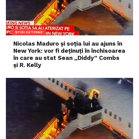
ȘTIRI EXTERNE
Nicolas Maduro și soția lui au ajuns în
New York: vor fi deținuți în închisoarea
în care au stat Sean „Diddy” Combs
și R. Kelly