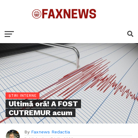
ȘTIRI INTERNE
Ultimă oră! A FOST
CUTREMUR acum
By
Faxnews Redactia