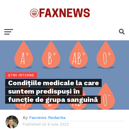
ȘTIRI INTERNE
Condițiile medicale la care
suntem predispuși în
funcție de grupa sanguină
By
Faxnews Redactia
Published on
9 iulie 2023