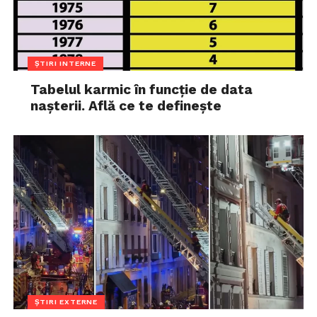
ȘTIRI INTERNE
Tabelul karmic în funcție de data
nașterii. Află ce te definește
ȘTIRI EXTERNE