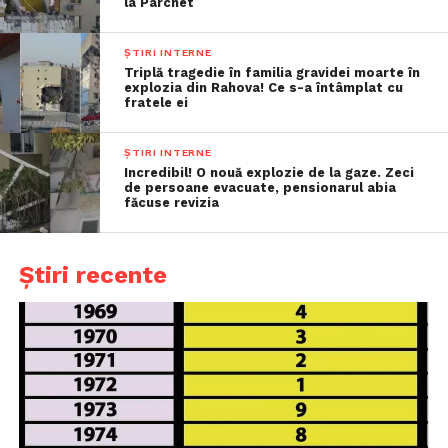
la Parchet
ȘTIRI INTERNE
Triplă tragedie în familia gravidei moarte în
explozia din Rahova! Ce s-a întâmplat cu
fratele ei
ȘTIRI INTERNE
Incredibil! O nouă explozie de la gaze. Zeci
de persoane evacuate, pensionarul abia
făcuse revizia
Știri recente