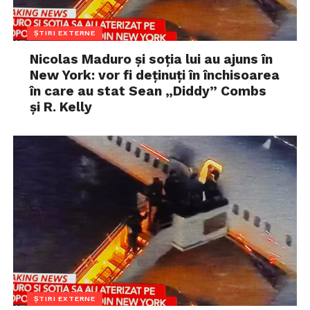
ȘTIRI EXTERNE
Nicolas Maduro și soția lui au ajuns în
New York: vor fi deținuți în închisoarea
în care au stat Sean „Diddy” Combs
și R. Kelly
ȘTIRI EXTERNE