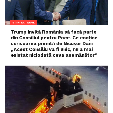
ȘTIRI EXTERNE
Trump invită România să facă parte
din Consiliul pentru Pace. Ce conține
scrisoarea primită de Nicușor Dan:
„Acest Consiliu va fi unic, nu a mai
existat niciodată ceva asemănător”