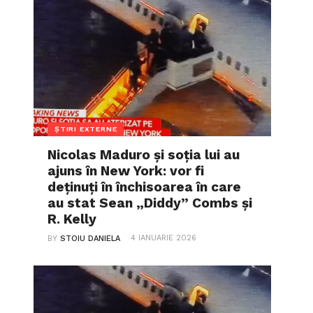
ȘTIRI EXTERNE
Nicolas Maduro și soția lui au
ajuns în New York: vor fi
deținuți în închisoarea în care
au stat Sean „Diddy” Combs și
R. Kelly
4 IANUARIE 2026
BY
STOIU DANIELA