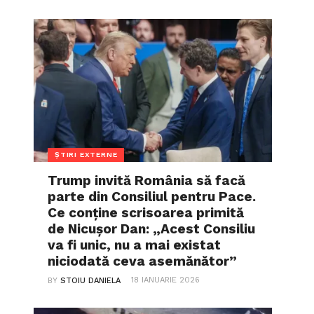
ȘTIRI EXTERNE
Trump invită România să facă
parte din Consiliul pentru Pace.
Ce conține scrisoarea primită
de Nicușor Dan: „Acest Consiliu
va fi unic, nu a mai existat
niciodată ceva asemănător”
18 IANUARIE 2026
BY
STOIU DANIELA