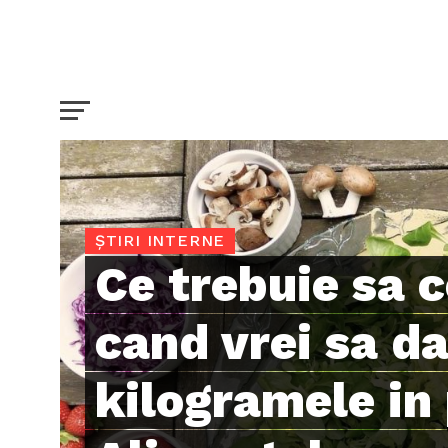
ȘTIRI INTERNE
Ce trebuie sa 
cand vrei sa da
kilogramele in 