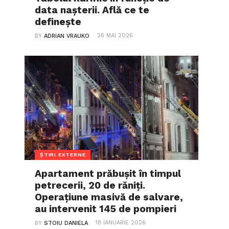
data nașterii. Află ce te
definește
26 MAI 2026
BY
ADRIAN VRAUKO
ȘTIRI EXTERNE
Apartament prăbușit în timpul
petrecerii, 20 de răniți.
Operațiune masivă de salvare,
au intervenit 145 de pompieri
18 IANUARIE 2026
BY
STOIU DANIELA