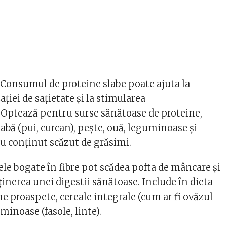
: Consumul de proteine slabe poate ajuta la
iei de sațietate și la stimularea
Optează pentru surse sănătoase de proteine,
labă (pui, curcan), pește, ouă, leguminoase și
cu conținut scăzut de grăsimi.
ele bogate în fibre pot scădea pofta de mâncare și
inerea unei digestii sănătoase. Include în dieta
me proaspete, cereale integrale (cum ar fi ovăzul
minoase (fasole, linte).