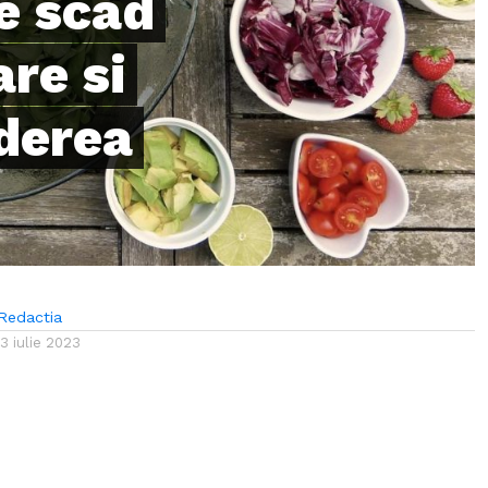
e scad
re si
derea
Redactia
13 iulie 2023