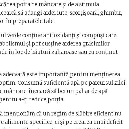
scădea pofta de mâncare și de a stimula
earcă să adaugi ardei iute, scorțișoară, ghimbir,
oi în preparatele tale.
aiul verde conține antioxidanți și compuși care
abolismul și pot susține arderea grăsimilor.
de în loc de băuturi zaharoase sau cu conținut
ea adecvată este importantă pentru menținerea
ptim. Consumă suficientă apă pe parcursul zilei
 de mâncare, încearcă să bei un pahar de apă
pentru a-ți reduce porția.
ă menționăm că un regim de slăbire eficient nu
e alimente specifice, ci și pe crearea unui deficit