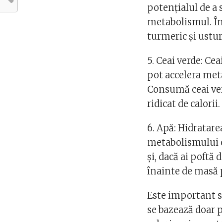
potențialul de a 
metabolismul. Înc
turmeric și ustur
5. Ceai verde: Ce
pot accelera met
Consumă ceai ver
ridicat de calorii.
6. Apă: Hidratar
metabolismului o
și, dacă ai poftă
înainte de masă 
Este important s
se bazează doar p