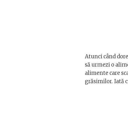
Atunci când doreș
să urmezi o alime
alimente care sc
grăsimilor. Iată