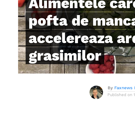
Alimentele car
pofta de manca
accelereaza ar
grasimilor
By
Faxnews 
Published on