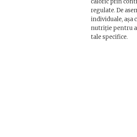
caloric prin contr
regulate. De asem
individuale, așa 
nutriție pentru 
tale specifice.