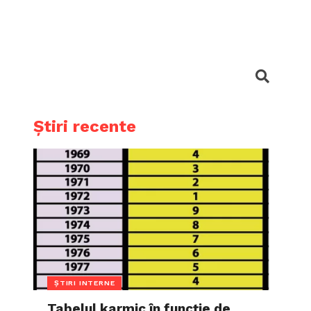
Știri recente
ȘTIRI INTERNE
Tabelul karmic în funcție de