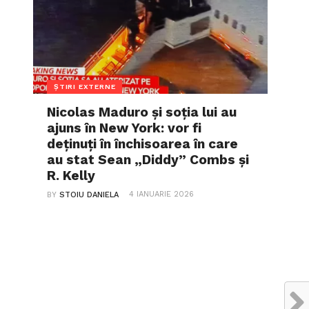
ȘTIRI EXTERNE
Nicolas Maduro și soția lui au
ajuns în New York: vor fi
deținuți în închisoarea în care
au stat Sean „Diddy” Combs și
R. Kelly
4 IANUARIE 2026
BY
STOIU DANIELA