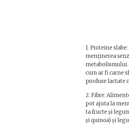
1. Proteine slabe
menținerea senzaț
metabolismului. 
cum ar fi carne s
produse lactate 
2. Fibre: Aliment
pot ajuta la menț
ta fructe și legu
și quinoa) și legu