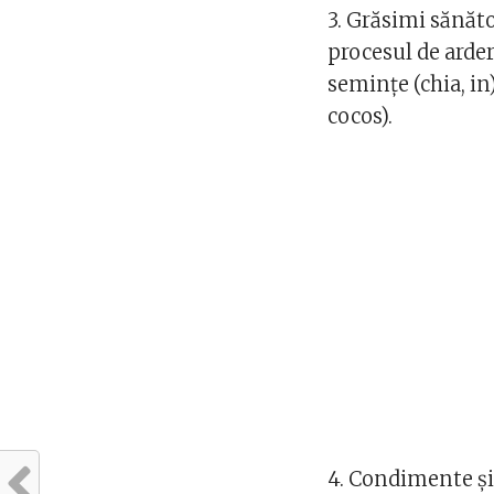
3. Grăsimi sănăt
procesul de arde
semințe (chia, in
cocos).
4. Condimente și