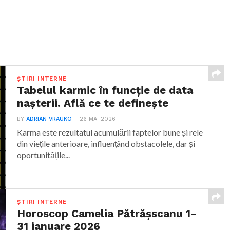
ȘTIRI INTERNE
Tabelul karmic în funcție de data
nașterii. Află ce te definește
BY
ADRIAN VRAUKO
26 MAI 2026
Karma este rezultatul acumulării faptelor bune și rele
din viețile anterioare, influențând obstacolele, dar și
oportunitățile...
ȘTIRI INTERNE
Horoscop Camelia Pătrășscanu 1-
31 ianuare 2026