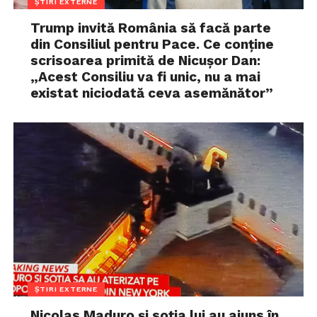
ȘTIRI EXTERNE
Trump invită România să facă parte
din Consiliul pentru Pace. Ce conține
scrisoarea primită de Nicușor Dan:
„Acest Consiliu va fi unic, nu a mai
existat niciodată ceva asemănător”
ȘTIRI EXTERNE
Nicolas Maduro și soția lui au ajuns în