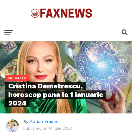
MEDIA/TV
Cristina Demetrescu,
horoscop pana la 1 ianuarie
2024
By
Adrian Vrauko
Published on
14 iulie 2023