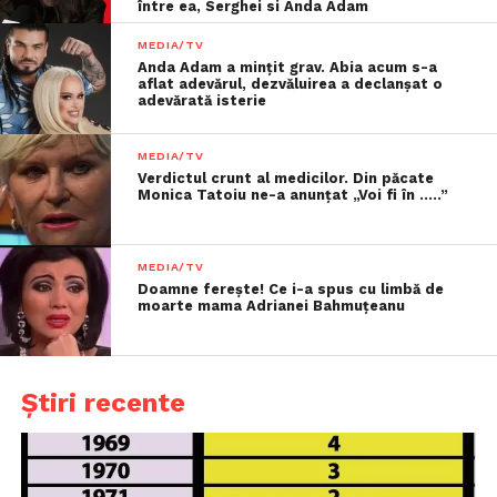
între ea, Serghei si Anda Adam
MEDIA/TV
Anda Adam a mințit grav. Abia acum s-a
aflat adevărul, dezvăluirea a declanșat o
adevărată isterie
MEDIA/TV
Verdictul crunt al medicilor. Din păcate
Monica Tatoiu ne-a anunțat „Voi fi în …..”
MEDIA/TV
Doamne ferește! Ce i-a spus cu limbă de
moarte mama Adrianei Bahmuțeanu
Știri recente