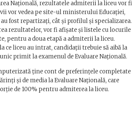
area Națională, rezultatele admiterii la liceu vor fi
ii vor vedea pe site-ul ministerului Educaţiei,
 au fost repartizaţi, cât şi profilul şi specializarea.
a rezultatelor, vor fi afişate şi listele cu locurile
, pentru a doua etapă a admiterii la liceu.
la ce liceu au intrat, candidaţii trebuie să aibă la
nic primit la examenul de Evaluare Naţională.
puterizată ţine cont de preferinţele completate
părinţi și de media la Evaluare Națională, care
orție de 100% pentru admiterea la liceu.