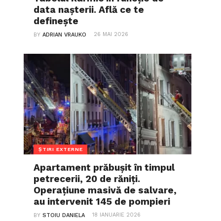
data nașterii. Află ce te
definește
26 MAI 2026
BY
ADRIAN VRAUKO
ȘTIRI EXTERNE
Apartament prăbușit în timpul
petrecerii, 20 de răniți.
Operațiune masivă de salvare,
au intervenit 145 de pompieri
18 IANUARIE 2026
BY
STOIU DANIELA