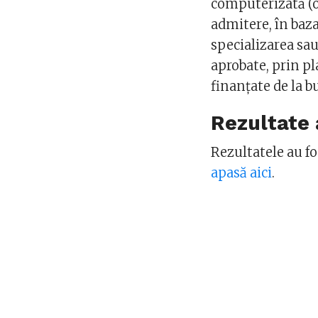
computerizată (o
admitere, în baza
specializarea sau
aprobate, prin pl
finanţate de la b
Rezultate 
Rezultatele au fos
apasă aici
.