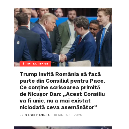
ȘTIRI EXTERNE
Trump invită România să facă
parte din Consiliul pentru Pace.
Ce conține scrisoarea primită
de Nicușor Dan: „Acest Consiliu
va fi unic, nu a mai existat
niciodată ceva asemănător”
18 IANUARIE 2026
BY
STOIU DANIELA