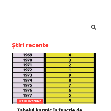
Știri recente
ȘTIRI INTERNE
Tabelul karmic în funcție de