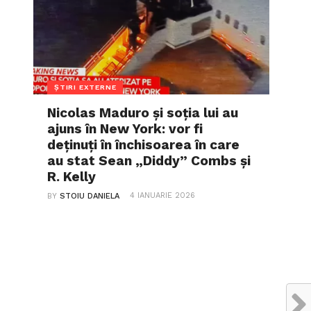
ȘTIRI EXTERNE
Nicolas Maduro și soția lui au
ajuns în New York: vor fi
deținuți în închisoarea în care
au stat Sean „Diddy” Combs și
R. Kelly
4 IANUARIE 2026
BY
STOIU DANIELA