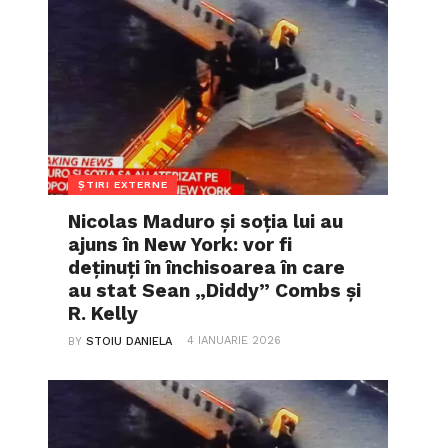
ȘTIRI EXTERNE
Nicolas Maduro și soția lui au
ajuns în New York: vor fi
deținuți în închisoarea în care
au stat Sean „Diddy” Combs și
R. Kelly
4 IANUARIE 2026
BY
STOIU DANIELA