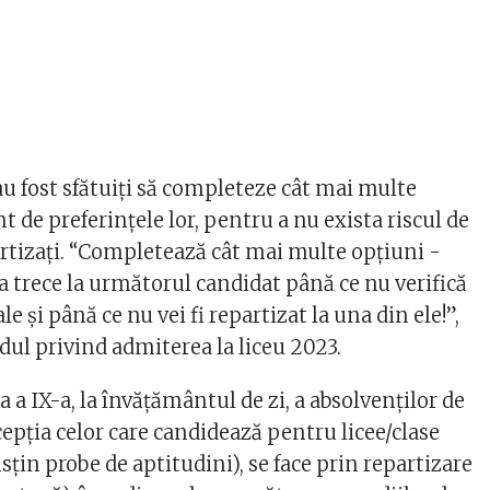
i au fost sfătuiţi să completeze cât mai multe
nt de preferinţele lor, pentru a nu exista riscul de
tizaţi. “Completează cât mai multe opțiuni -
a trece la următorul candidat până ce nu verifică
le și până ce nu vei fi repartizat la una din ele!”,
dul privind admiterea la liceu 2023.
a a IX-a, la învăţământul de zi, a absolvenţilor de
epţia celor care candidează pentru licee/clase
sţin probe de aptitudini), se face prin repartizare