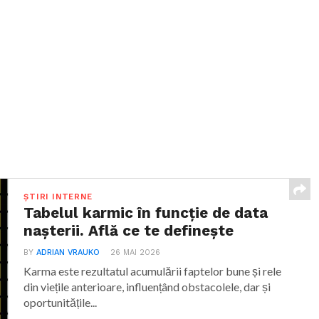
ȘTIRI INTERNE
Tabelul karmic în funcție de data
nașterii. Află ce te definește
BY
ADRIAN VRAUKO
26 MAI 2026
Karma este rezultatul acumulării faptelor bune și rele
din viețile anterioare, influențând obstacolele, dar și
oportunitățile...