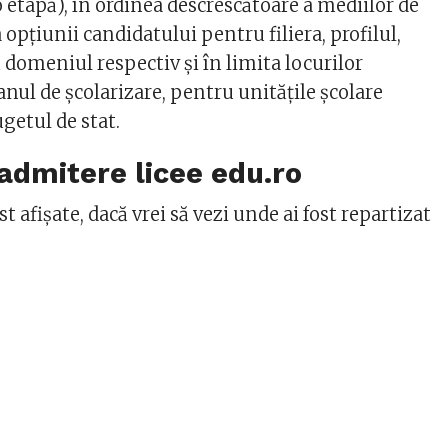
 etapă), în ordinea descrescătoare a mediilor de
 opţiunii candidatului pentru filiera, profilul,
 domeniul respectiv și în limita locurilor
anul de şcolarizare, pentru unităţile şcolare
ugetul de stat.
admitere licee edu.ro
t afișate, dacă vrei să vezi unde ai fost repartizat