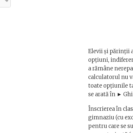
Elevii şi părinţi
opţiuni, indifere
a rămâne nerepar
calculatorul nu v
toate opțiunile ta
se arată în ► Ghi
Înscrierea în clas
gimnaziu (cu exc
pentru care se su