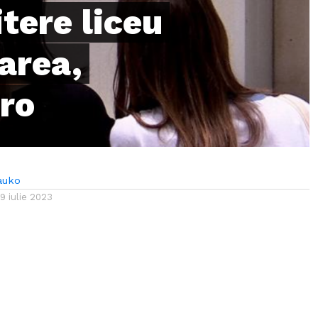
tere liceu
area,
.ro
auko
19 iulie 2023