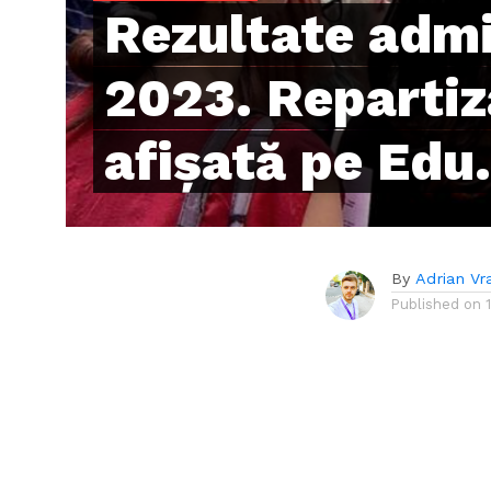
Rezultate admi
2023. Repartiz
afișată pe Edu
By
Adrian Vr
Published on