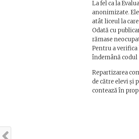
La fel ca la Evalu
anonimizate. Elev
atât liceul la care
Odată cu publicare
rămase neocupate
Pentru a verifica 
îndemână codul u
Repartizarea com
de către elevi şi 
contează în prop