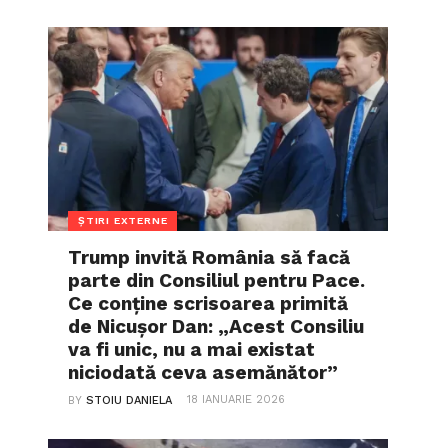
ȘTIRI EXTERNE
Trump invită România să facă
parte din Consiliul pentru Pace.
Ce conține scrisoarea primită
de Nicușor Dan: „Acest Consiliu
va fi unic, nu a mai existat
niciodată ceva asemănător”
18 IANUARIE 2026
BY
STOIU DANIELA