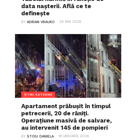
data nașterii. Află ce te
definește
26 MAI 2026
BY
ADRIAN VRAUKO
ȘTIRI EXTERNE
Apartament prăbușit în timpul
petrecerii, 20 de răniți.
Operațiune masivă de salvare,
au intervenit 145 de pompieri
18 IANUARIE 2026
BY
STOIU DANIELA