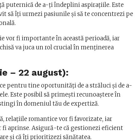
ță puternică de a-ți îndeplini aspirațiile. Este
t să îți urmezi pasiunile și să te concentrezi pe
onală.
lie vor fi importante în această perioadă, iar
hisă va juca un rol crucial în menținerea
lie – 22 august):
 pentru tine oportunități de a străluci și de a-
vele. Este posibil să primești recunoaștere în
distingi în domeniul tău de expertiză.
, relațiile romantice vor fi favorizate, iar
r fi aprinse. Asigură-te că gestionezi eficient
re și că îți prioritizezi sănătatea.