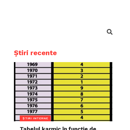
Știri recente
ȘTIRI INTERNE
Tabelul karmic în funcție de