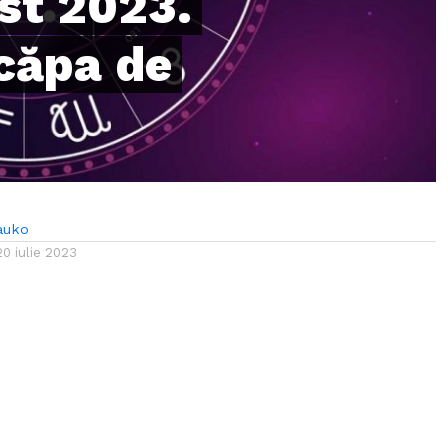
st 2023.
scăpa de
auko
20 iulie 2023