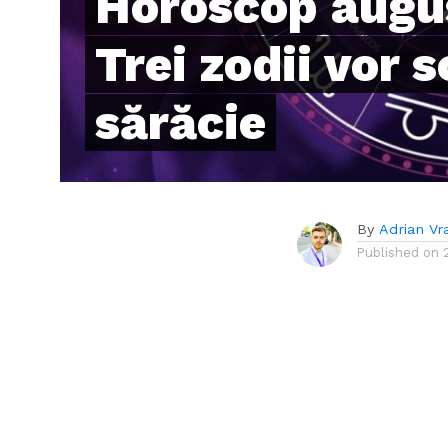
Horoscop augu
Trei zodii vor 
sărăcie
By
Adrian Vr
Published on