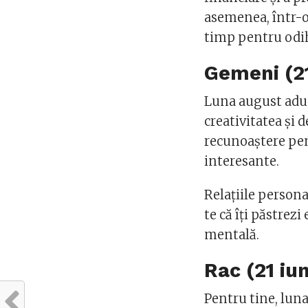
asemenea, într-o 
timp pentru odih
Gemeni (21
Luna august aduc
creativitatea și d
recunoaștere pen
interesante.
Relațiile persona
te că îți păstrezi
mentală.
Rac (21 iun
Pentru tine, luna