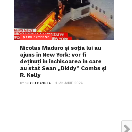
ȘTIRI EXTERNE
Nicolas Maduro și soția lui au
ajuns în New York: vor fi
deținuți în închisoarea în care
au stat Sean „Diddy” Combs și
R. Kelly
4 IANUARIE 2026
BY
STOIU DANIELA