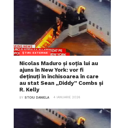
ȘTIRI EXTERNE
Nicolas Maduro și soția lui au
ajuns în New York: vor fi
deținuți în închisoarea în care
au stat Sean „Diddy” Combs și
R. Kelly
4 IANUARIE 2026
BY
STOIU DANIELA