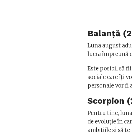
Balanță (2
Luna august aduc
lucra împreună c
Este posibil să fi
sociale care îți v
personale vor fi a
Scorpion (
Pentru tine, luna
de evoluție în ca
ambițiile și să te