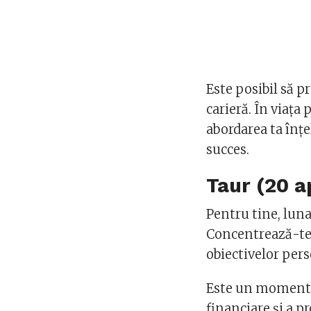
Este posibil să p
carieră. În viața
abordarea ta înțe
succes.
Taur (20 ap
Pentru tine, luna
Concentrează-te p
obiectivelor pers
Este un moment f
financiare și a p