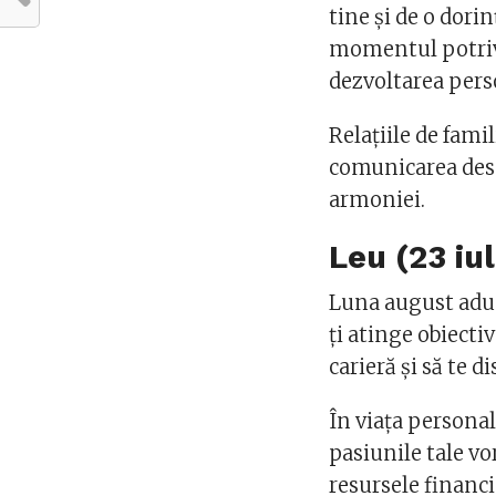
tine și de o dorin
momentul potrivi
dezvoltarea pers
Relațiile de fami
comunicarea desc
armoniei.
Leu (23 iu
Luna august aduce
ți atinge obiecti
carieră și să te 
În viața personală
pasiunile tale vo
resursele financia