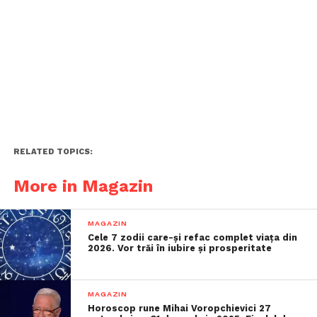
RELATED TOPICS:
More in Magazin
MAGAZIN
Cele 7 zodii care-și refac complet viața din
2026. Vor trăi în iubire și prosperitate
MAGAZIN
Horoscop rune Mihai Voropchievici 27