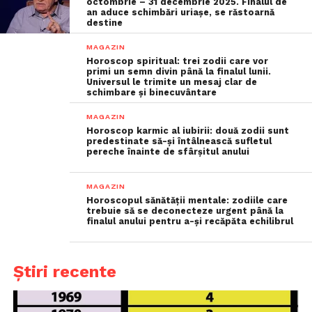
octombrie – 31 decembrie 2025. Finalul de
an aduce schimbări uriașe, se răstoarnă
destine
MAGAZIN
Horoscop spiritual: trei zodii care vor
primi un semn divin până la finalul lunii.
Universul le trimite un mesaj clar de
schimbare și binecuvântare
MAGAZIN
Horoscop karmic al iubirii: două zodii sunt
predestinate să-și întâlnească sufletul
pereche înainte de sfârșitul anului
MAGAZIN
Horoscopul sănătății mentale: zodiile care
trebuie să se deconecteze urgent până la
finalul anului pentru a-și recăpăta echilibrul
Știri recente