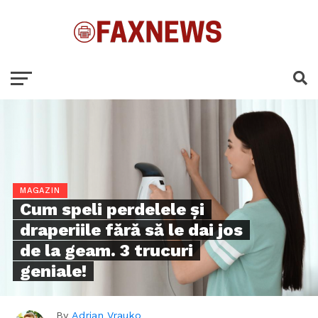
MAGAZIN
Cum speli perdelele și
draperiile fără să le dai jos
de la geam. 3 trucuri
geniale!
By
Adrian Vrauko