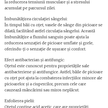
la reducerea tensiunii musculare și a stresului
acumulat pe parcursul zilei.
Îmbunătățirea circulației sângelui:
În timpul băii cu oțet, vasele de sânge din picioare se
dilată, facilitând astfel circulația sângelui. Această
îmbunătățire a fluxului sanguin poate ajuta la
reducerea senzației de picioare umflate și grele,
oferindu-ți o senzație de ușurare și confort.
Efect antibacterian și antifungic:
Oțetul este cunoscut pentru proprietățile sale
antibacteriene și antifungice. Astfel, băile de picioare
cu oțet pot ajuta la combaterea infecțiilor minore ale
picioarelor și a ciupercilor, precum cele care
cauzează mâncărimi sau miros neplăcut.
Exfolierea pielii:
Oțetul conține acid acetic, care are proprietăți