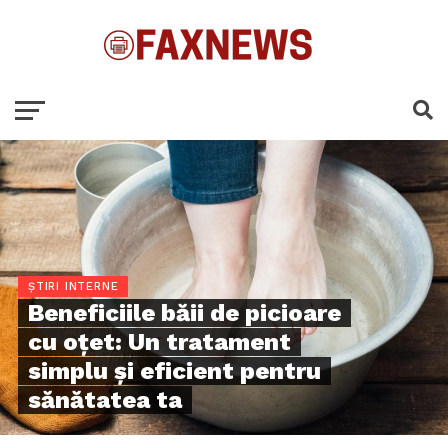
ȘTIRI INTERNE
Beneficiile băii de picioare
cu oțet: Un tratament
simplu și eficient pentru
sănătatea ta